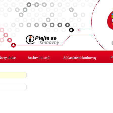
Nový dotaz
Archiv dotazů
Zúčastněné knihovny
P