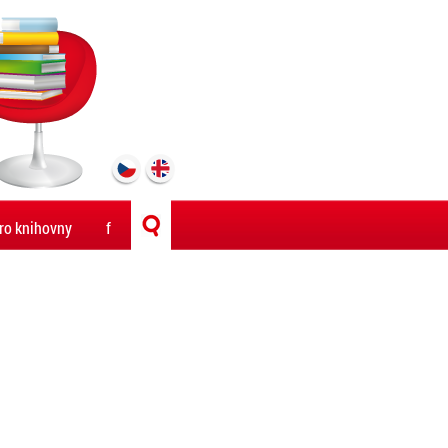
ro knihovny
f