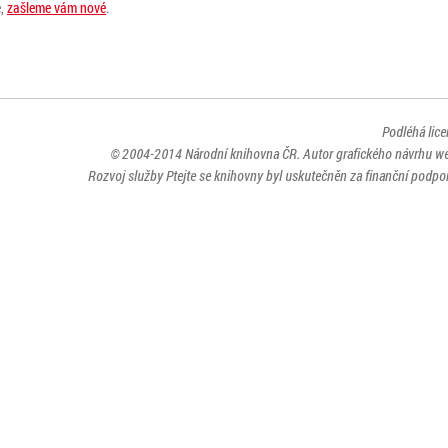
e,
zašleme vám nové
.
Podléhá lic
© 2004-2014
Národní knihovna ČR
. Autor grafického návrhu w
Rozvoj služby Ptejte se knihovny byl uskutečněn za finanční podpor