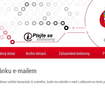
Nový dotaz
Archiv dotazů
Zúčastněné knihovny
P
ránku e-mailem
adresu vašeho kamaráda či známého, bude mu odeslán e-mail s odkazem na tento po