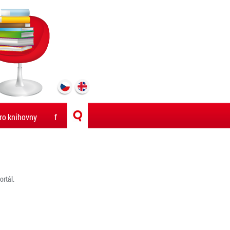
ro knihovny
f
rtál.