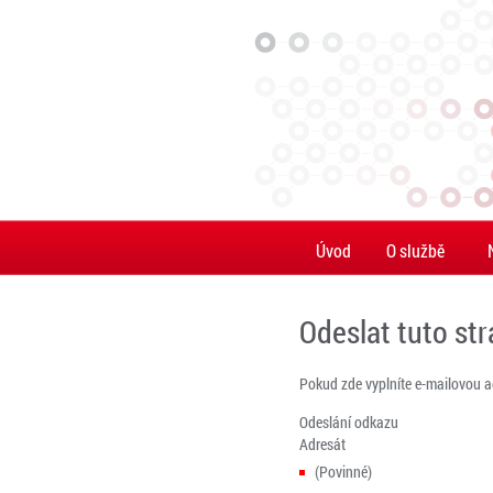
Úvod
O službě
Odeslat tuto st
Pokud zde vyplníte e-mailovou 
Odeslání odkazu
Adresát
(Povinné)