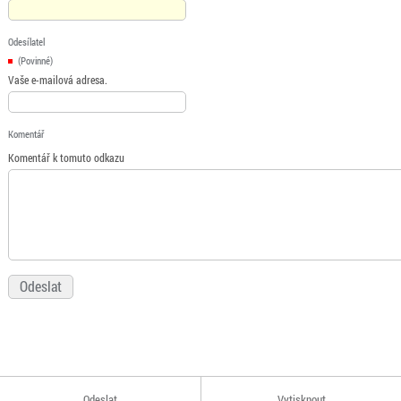
Odesílatel
(Povinné)
Vaše e-mailová adresa.
Komentář
Komentář k tomuto odkazu
Odeslat
Vytisknout