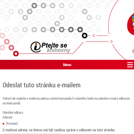
Menu
Odeslat tuto stránku e-mailem
Pokud zde vyplníte e-mailovou adresu vašeho kamaráda či známého, bude mu odeslán e-mail s odkazem
na tento portál.
Odeslání odkazu
Adresát
(Povinné)
E-mailová adresa, na kterou má být zaslána zpráva s odkazem na tuto stránku.