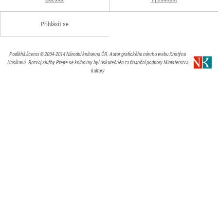
Přihlásit se
Podléhá licenci
© 2004-2014
Národní knihovna ČR
. Autor grafického návrhu webu Kristýna
Hasíková.
Rozvoj služby Ptejte se knihovny byl uskutečněn za finanční podpory Ministerstva
kultury