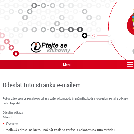
Menu
Odeslat tuto stránku e-mailem
Pokud zde vyplníte e-mailovou adresu vašeho kamaráda či známého, bude mu odeslán e-mail s odkazem
na tento portál.
Odeslání odkazu
Adresát
(Povinné)
E-mailová adresa, na kterou má být zaslána zpráva s odkazem na tuto stránku.