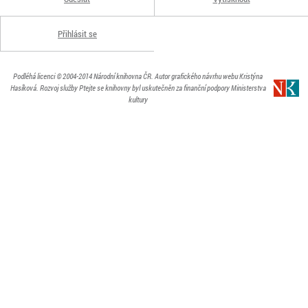
Přihlásit se
Podléhá licenci
© 2004-2014
Národní knihovna ČR
. Autor grafického návrhu webu Kristýna
Hasíková.
Rozvoj služby Ptejte se knihovny byl uskutečněn za finanční podpory Ministerstva
kultury