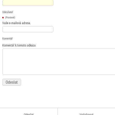
Odesílatel
(Povinné)
Vaše e-mailová adresa.
Komentář
Komentář k tomuto odkazu
Odeslat
Vytisknout