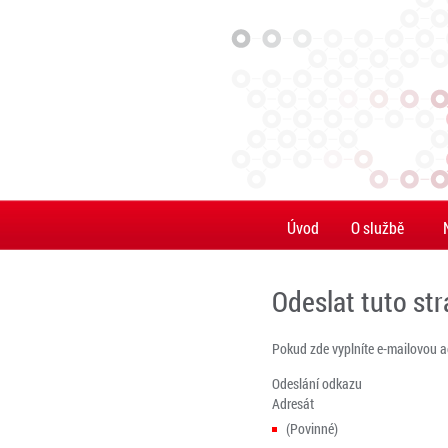
Úvod
O službě
Odeslat tuto st
Pokud zde vyplníte e-mailovou 
Odeslání odkazu
Adresát
(Povinné)