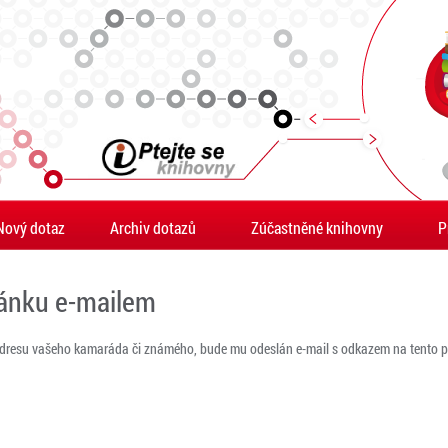
Nový dotaz
Archiv dotazů
Zúčastněné knihovny
P
ránku e-mailem
adresu vašeho kamaráda či známého, bude mu odeslán e-mail s odkazem na tento po