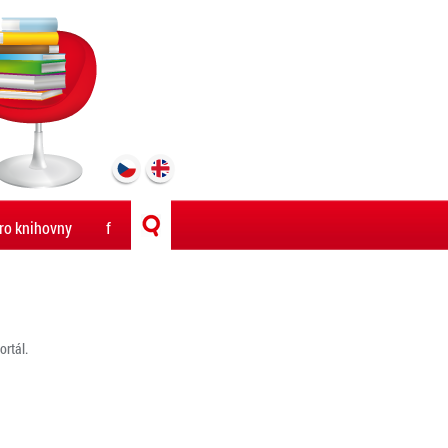
ro knihovny
f
rtál.