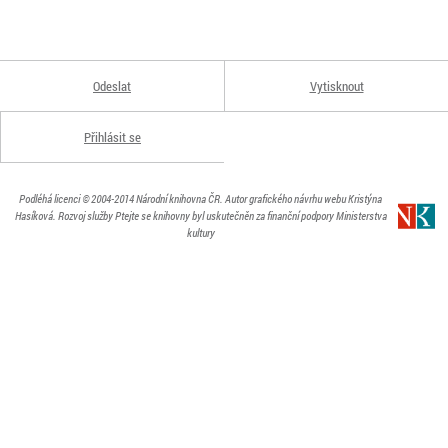
Odeslat
Vytisknout
Přihlásit se
Podléhá licenci
© 2004-2014
Národní knihovna ČR
. Autor grafického návrhu webu Kristýna
Hasíková.
Rozvoj služby Ptejte se knihovny byl uskutečněn za finanční podpory Ministerstva
kultury