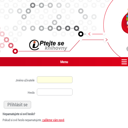
Menu
Jméno uživatele
Heslo
Nepamatujete si své heslo?
Pokud si své heslo nepamatujete,
zašleme vám nové
.