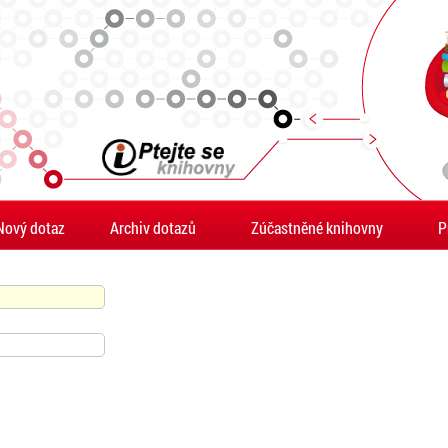
Nový dotaz
Archiv dotazů
Zúčastněné knihovny
P