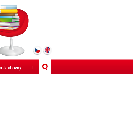
ro knihovny
f