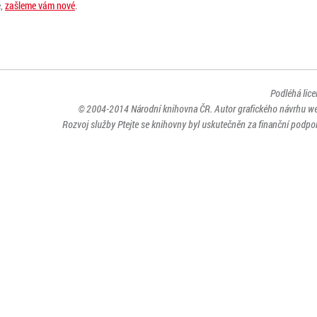
e,
zašleme vám nové
.
Podléhá lic
© 2004-2014
Národní knihovna ČR
. Autor grafického návrhu w
Rozvoj služby Ptejte se knihovny byl uskutečněn za finanční podpor