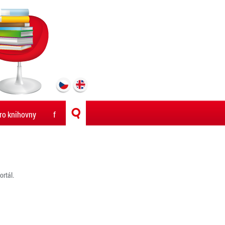
ro knihovny
f
rtál.