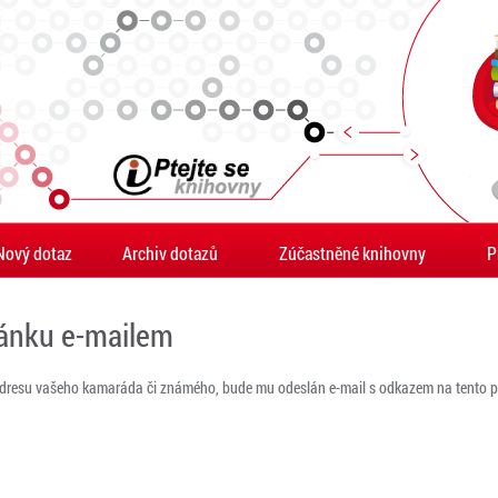
Nový dotaz
Archiv dotazů
Zúčastněné knihovny
P
ránku e-mailem
adresu vašeho kamaráda či známého, bude mu odeslán e-mail s odkazem na tento po