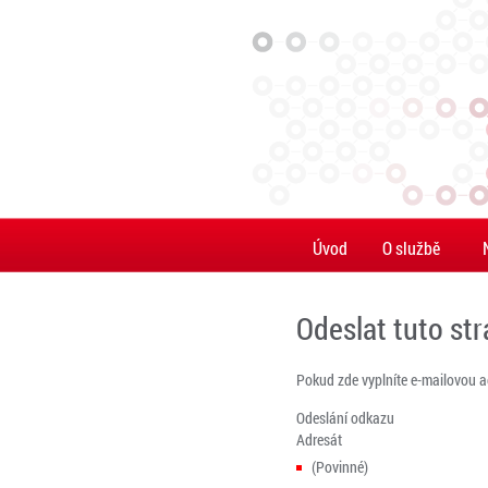
Úvod
O službě
Odeslat tuto st
Pokud zde vyplníte e-mailovou 
Odeslání odkazu
Adresát
(Povinné)