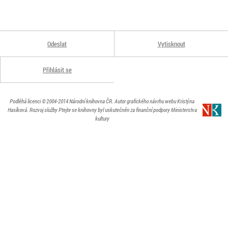
Odeslat
Vytisknout
Přihlásit se
Podléhá licenci
© 2004-2014
Národní knihovna ČR
. Autor grafického návrhu webu Kristýna
Hasíková.
Rozvoj služby Ptejte se knihovny byl uskutečněn za finanční podpory Ministerstva
kultury