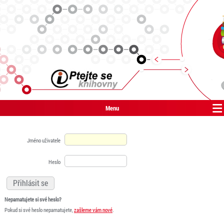
Menu
Jméno uživatele
Heslo
Nepamatujete si své heslo?
Pokud si své heslo nepamatujete,
zašleme vám nové
.