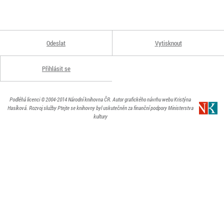
Odeslat
Vytisknout
Přihlásit se
Podléhá licenci
© 2004-2014
Národní knihovna ČR
. Autor grafického návrhu webu Kristýna
Hasíková.
Rozvoj služby Ptejte se knihovny byl uskutečněn za finanční podpory Ministerstva
kultury