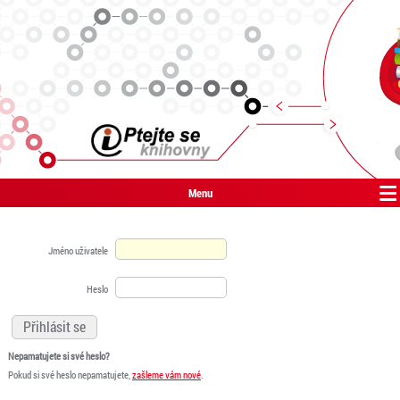
Menu
Jméno uživatele
Heslo
Nepamatujete si své heslo?
Pokud si své heslo nepamatujete,
zašleme vám nové
.