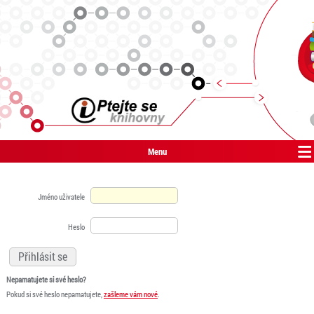
Menu
Jméno uživatele
Heslo
Nepamatujete si své heslo?
Pokud si své heslo nepamatujete,
zašleme vám nové
.