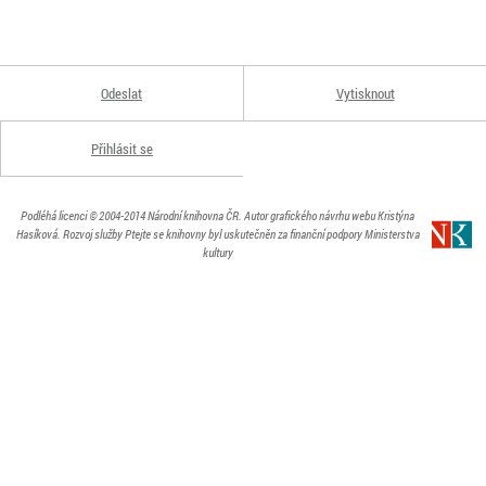
Odeslat
Vytisknout
Přihlásit se
Podléhá licenci
© 2004-2014
Národní knihovna ČR
. Autor grafického návrhu webu Kristýna
Hasíková.
Rozvoj služby Ptejte se knihovny byl uskutečněn za finanční podpory Ministerstva
kultury