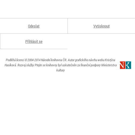
Odeslat
Vytisknout
Přihlásit se
Podléhá licenci
© 2004-2014
Národní knihovna ČR
. Autor grafického návrhu webu Kristýna
Hasíková.
Rozvoj služby Ptejte se knihovny byl uskutečněn za finanční podpory Ministerstva
kultury