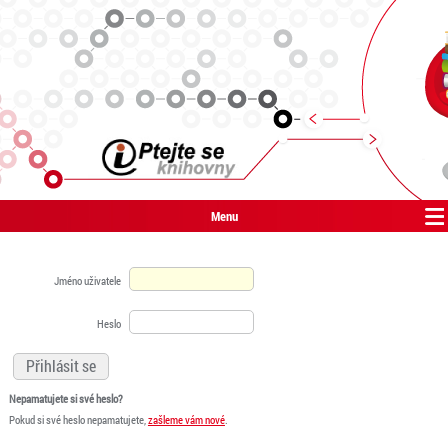
Menu
Jméno uživatele
Heslo
Nepamatujete si své heslo?
Pokud si své heslo nepamatujete,
zašleme vám nové
.