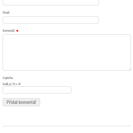
Email
Komentář
Captcha
Kolik je 10 + 4?