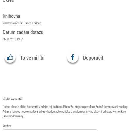
--
Knihovna
Knihovna města Hradce Králové
Datum zadání dotazu
06.10.2016 13:55
To se mi líbí
Doporučit
Přidat komentář
Pokud chcete přidat komentář, zadejte jej do formuláře níže. Nejsou povoleny žádné formátovací značky.
Adresy na web nebo emailové adresy budou automaticky transformovány na aktivní odkazy. Komentáře
jsou moderovány.
Jméno