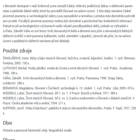
v literatuře dostupné v naší knihovně jsme nenašli žádný vědecky podložený důkaz o obětování panen
nebo o jakékoliv lidské oběti, které by prováděli Slované na našem území. Z této doby nemáme žádné
písemné prameny a i archeologické nálezy jsou sporadické a nemohou s jistotou tuto domněnku potvrdit
ani vyvrátit. Pozdější písemné prameny mohou být zkreslené a povšechné bez konkrétních informací.
Pokud se při archeologickým výzkumech našly nějaké pravděpodobné oběti, jednalo se výhradně o
zvířata. Zdeněk Váňa ve své knize Svět slovanských bohů a démonů sice píše o slovanských lidských
obětech (svědčí o nich prameny bulharské, ruské, orientální i západní), zároveň ale píše, že na našem
území o podobných obětech nemáme přímé doklady.
Použité zdroje
ŠINDLÁŘOVÁ, Irena. Mýty a báje starých Slovanů: božstva, svatyně, bájesloví, tradice. 1. vyd. Olomouc:
Fontána, 2003. 130 s.
LUTOVSKÝ, Michal. Hroby předků: sonda do života a smrti dávných Slovanů. 1. vyd. Praha : Academia,
1996. 180 s.
VÁŇA, Zdeněk. Svět slovanských bohů a démonů. 1. vyd. Praha: Panorama, 1990. Stopy, fakta,
svědectví. 280 s.
BERANOVÁ, Magdalena. Slované v Čechách: archeologie 6.-12. století. 1. vyd. Praha : Libri, 2009. 475 s.
NIEDERLE, Lubor. Život starých Slovanů. Díl 1. sv. 1. V Praze: Bursík a Kohout, 1911. 389 s.
NIEDERLE, Lubor. Život starých Slovanů. Díl 2. sv. 2, O právu soukromém u Slovanů v dobách starších. V
Praze: Česká akademie věd a umění, 1934. 211 s.
KUFFNER, Jozef. Věda či báchora?: paběrky k otázce slovanského dávnověku. Praha: F. Topič, 1917. 239
s.
Obor
Historie a pomocné historické vědy. Biografické studie
Okres