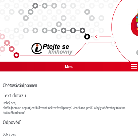
Menu
Obětovávání pannen
Text dotazu
Dobrý den,
chtěla jsem se zeptat jestli Slované obětovávali panny? Jestli ano, proč? A byly obětovány také na
královéhradecku?
Odpověď
Dobrý den,