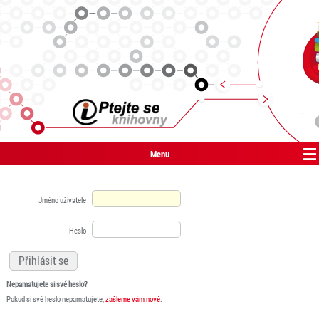
Menu
Jméno uživatele
Heslo
Nepamatujete si své heslo?
Pokud si své heslo nepamatujete,
zašleme vám nové
.