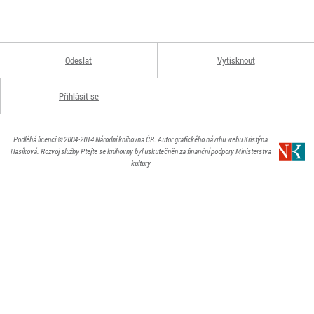
Odeslat
Vytisknout
Přihlásit se
Podléhá licenci
© 2004-2014
Národní knihovna ČR
. Autor grafického návrhu webu Kristýna
Hasíková.
Rozvoj služby Ptejte se knihovny byl uskutečněn za finanční podpory Ministerstva
kultury