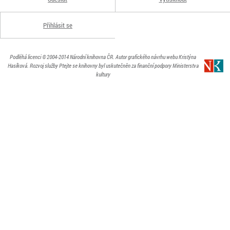
Přihlásit se
Podléhá licenci
© 2004-2014
Národní knihovna ČR
. Autor grafického návrhu webu Kristýna
Hasíková.
Rozvoj služby Ptejte se knihovny byl uskutečněn za finanční podpory Ministerstva
kultury