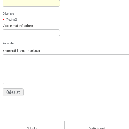
Odesílatel
(Povinné)
Vaše e-mailová adresa.
Komentář
Komentář k tomuto odkazu
Odeslat
Vytisknout