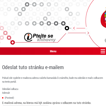
Menu
Odeslat tuto stránku e-mailem
Pokud zde vyplníte e-mailovou adresu vašeho kamaráda či známého, bude mu odeslán e-mail s odkazem
na tento portál.
Odeslání odkazu
Adresát
(Povinné)
E-mailová adresa, na kterou má být zaslána zpráva s odkazem na tuto stránku.