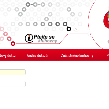
Nový dotaz
Archiv dotazů
Zúčastněné knihovny
P