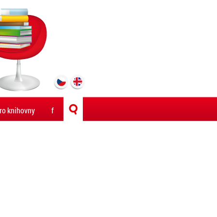
ro knihovny
f