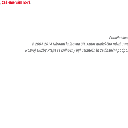
e,
zašleme vám nové
.
Podléhá lic
© 2004-2014
Národní knihovna ČR
. Autor grafického návrhu w
Rozvoj služby Ptejte se knihovny byl uskutečněn za finanční podpor