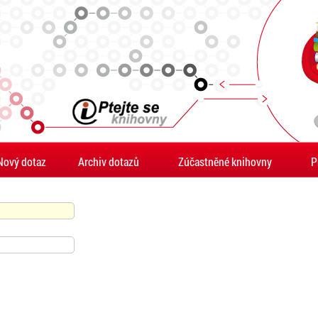
Nový dotaz
Archiv dotazů
Zúčastněné knihovny
P