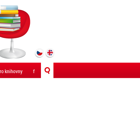
ro knihovny
f