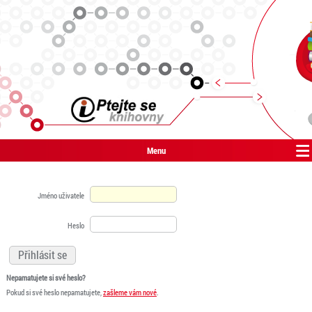
Menu
Jméno uživatele
Heslo
Nepamatujete si své heslo?
Pokud si své heslo nepamatujete,
zašleme vám nové
.