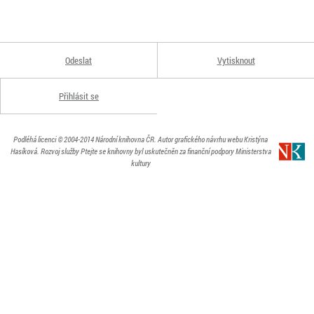
Odeslat
Vytisknout
Přihlásit se
Podléhá licenci
© 2004-2014
Národní knihovna ČR
. Autor grafického návrhu webu Kristýna
Hasíková.
Rozvoj služby Ptejte se knihovny byl uskutečněn za finanční podpory Ministerstva
kultury