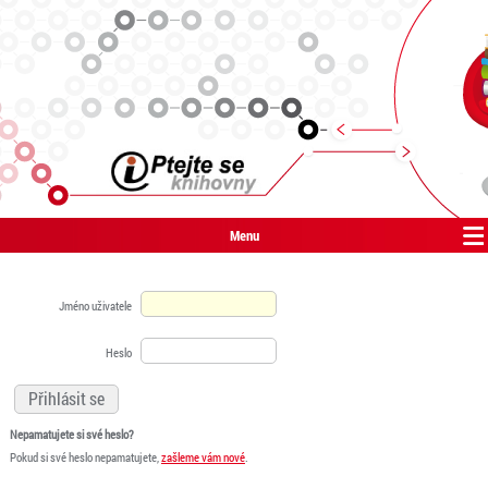
Menu
Jméno uživatele
Heslo
Nepamatujete si své heslo?
Pokud si své heslo nepamatujete,
zašleme vám nové
.