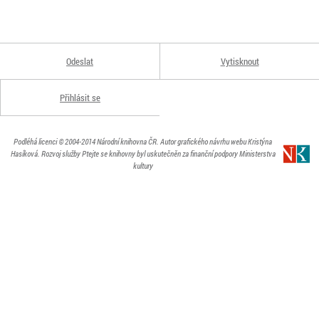
Odeslat
Vytisknout
Přihlásit se
Podléhá licenci
© 2004-2014
Národní knihovna ČR
. Autor grafického návrhu webu Kristýna
Hasíková.
Rozvoj služby Ptejte se knihovny byl uskutečněn za finanční podpory Ministerstva
kultury