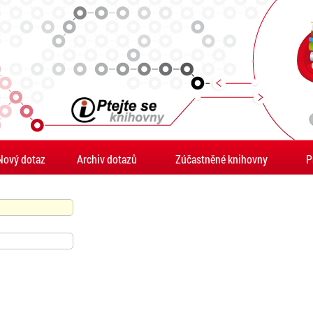
Nový dotaz
Archiv dotazů
Zúčastněné knihovny
P