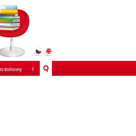
ro knihovny
f