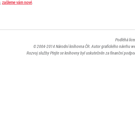
e,
zašleme vám nové
.
Podléhá lic
© 2004-2014
Národní knihovna ČR
. Autor grafického návrhu w
Rozvoj služby Ptejte se knihovny byl uskutečněn za finanční podpor