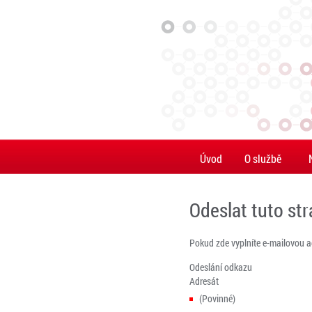
Úvod
O službě
Odeslat tuto st
Pokud zde vyplníte e-mailovou 
Odeslání odkazu
Adresát
(Povinné)