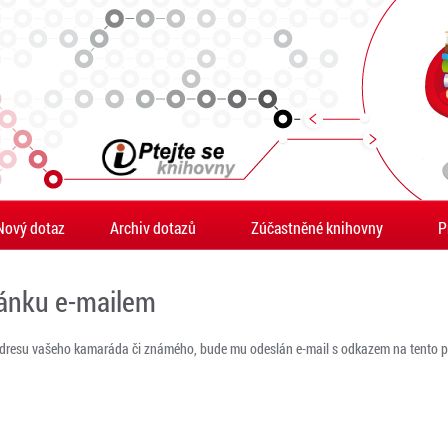
Nový dotaz
Archiv dotazů
Zúčastněné knihovny
P
ránku e-mailem
adresu vašeho kamaráda či známého, bude mu odeslán e-mail s odkazem na tento po