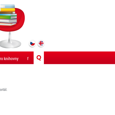
ro knihovny
f
rtál.