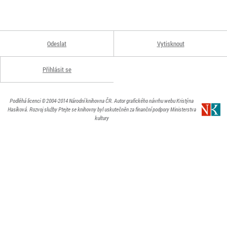
Odeslat
Vytisknout
Přihlásit se
Podléhá licenci
© 2004-2014
Národní knihovna ČR
. Autor grafického návrhu webu Kristýna
Hasíková.
Rozvoj služby Ptejte se knihovny byl uskutečněn za finanční podpory Ministerstva
kultury