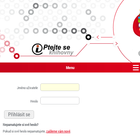
Menu
Jméno uživatele
Heslo
Nepamatujete si své heslo?
Pokud si své heslo nepamatujete,
zašleme vám nové
.