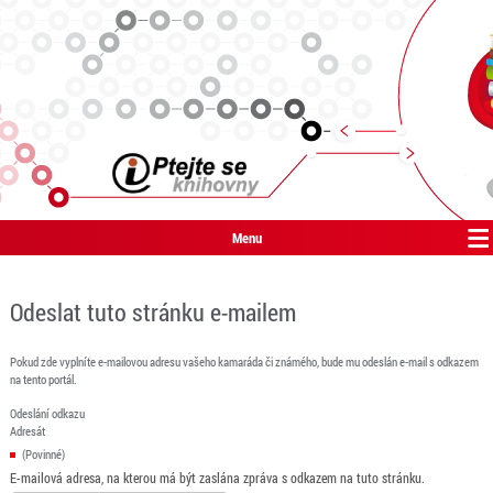
Menu
Odeslat tuto stránku e-mailem
Pokud zde vyplníte e-mailovou adresu vašeho kamaráda či známého, bude mu odeslán e-mail s odkazem
na tento portál.
Odeslání odkazu
Adresát
(Povinné)
E-mailová adresa, na kterou má být zaslána zpráva s odkazem na tuto stránku.