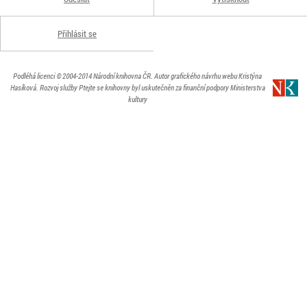
Přihlásit se
Podléhá licenci
© 2004-2014
Národní knihovna ČR
. Autor grafického návrhu webu Kristýna
Hasíková.
Rozvoj služby Ptejte se knihovny byl uskutečněn za finanční podpory Ministerstva
kultury