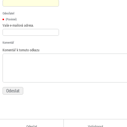
Odesílatel
(Povinné)
Vaše e-mailová adresa.
Komentář
Komentář k tomuto odkazu
Odeslat
Vytisknout