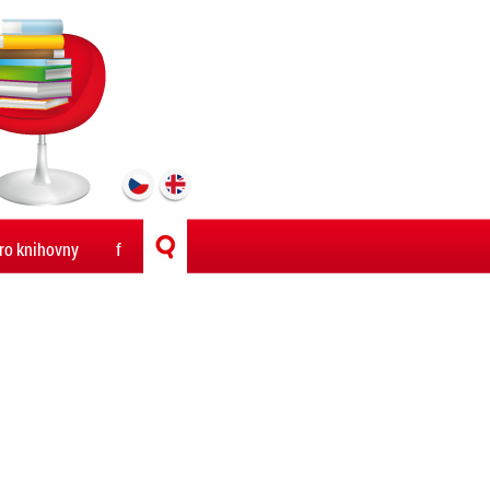
ro knihovny
f