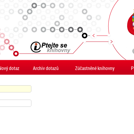
Nový dotaz
Archiv dotazů
Zúčastněné knihovny
P