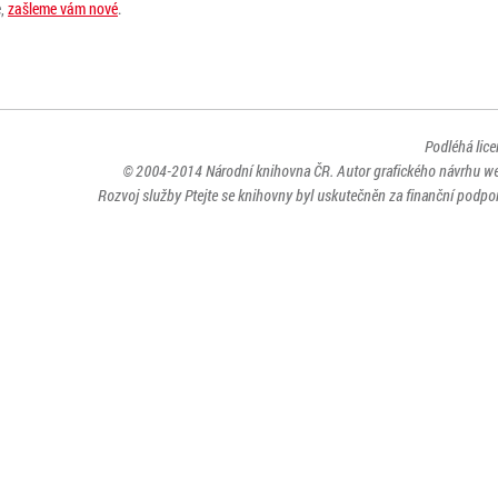
e,
zašleme vám nové
.
Podléhá lic
© 2004-2014
Národní knihovna ČR
. Autor grafického návrhu w
Rozvoj služby Ptejte se knihovny byl uskutečněn za finanční podpor