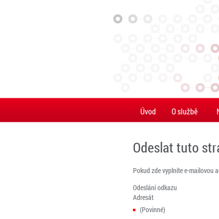
Úvod
O službě
Odeslat tuto st
Pokud zde vyplníte e-mailovou 
Odeslání odkazu
Adresát
(Povinné)