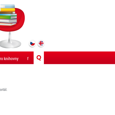
ro knihovny
f
rtál.