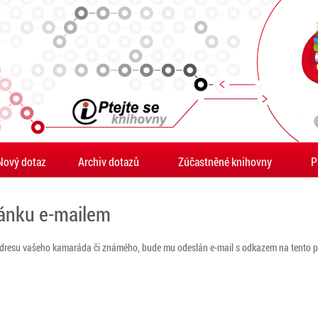
Nový dotaz
Archiv dotazů
Zúčastněné knihovny
P
ránku e-mailem
adresu vašeho kamaráda či známého, bude mu odeslán e-mail s odkazem na tento po