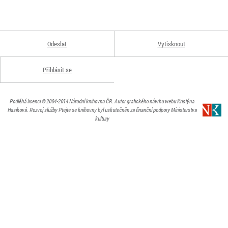
Odeslat
Vytisknout
Přihlásit se
Podléhá licenci
© 2004-2014
Národní knihovna ČR
. Autor grafického návrhu webu Kristýna
Hasíková.
Rozvoj služby Ptejte se knihovny byl uskutečněn za finanční podpory Ministerstva
kultury