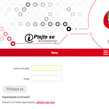
Menu
Jméno uživatele
Heslo
Nepamatujete si své heslo?
Pokud si své heslo nepamatujete,
zašleme vám nové
.