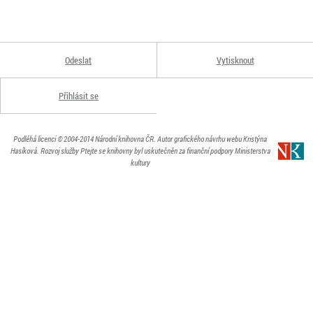
Odeslat
Vytisknout
Přihlásit se
Podléhá licenci
© 2004-2014
Národní knihovna ČR
. Autor grafického návrhu webu Kristýna
Hasíková.
Rozvoj služby Ptejte se knihovny byl uskutečněn za finanční podpory Ministerstva
kultury