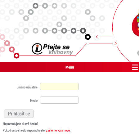
Menu
Jméno uživatele
Heslo
Nepamatujete si své heslo?
Pokud si své heslo nepamatujete,
zašleme vám nové
.