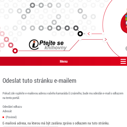
Menu
Odeslat tuto stránku e-mailem
Pokud zde vyplníte e-mailovou adresu vašeho kamaráda či známého, bude mu odeslán e-mail s odkazem
na tento portál.
Odeslání odkazu
Adresát
(Povinné)
E-mailová adresa, na kterou má být zaslána zpráva s odkazem na tuto stránku.