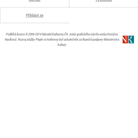
Přihlásit se
Podléhá licenci
© 2004-2014
Národní knihovna ČR
. Autor grafického návrhu webu Kristýna
Hasíková.
Rozvoj služby Ptejte se knihovny byl uskutečněn za finanční podpory Ministerstva
kultury