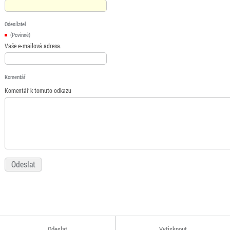
Odesílatel
(Povinné)
Vaše e-mailová adresa.
Komentář
Komentář k tomuto odkazu
Odeslat
Vytisknout