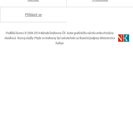
Přihlásit se
Podléhá licenci
© 2004-2014
Národní knihovna ČR
. Autor grafického návrhu webu Kristýna
Hasíková.
Rozvoj služby Ptejte se knihovny byl uskutečněn za finanční podpory Ministerstva
kultury