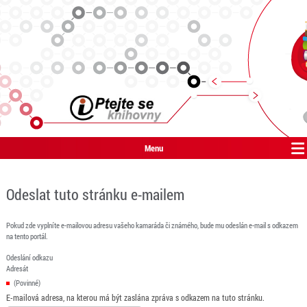
Menu
Odeslat tuto stránku e-mailem
Pokud zde vyplníte e-mailovou adresu vašeho kamaráda či známého, bude mu odeslán e-mail s odkazem
na tento portál.
Odeslání odkazu
Adresát
(Povinné)
E-mailová adresa, na kterou má být zaslána zpráva s odkazem na tuto stránku.