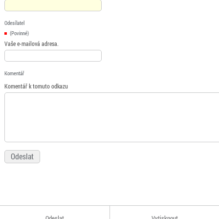
Odesílatel
(Povinné)
Vaše e-mailová adresa.
Komentář
Komentář k tomuto odkazu
Odeslat
Vytisknout