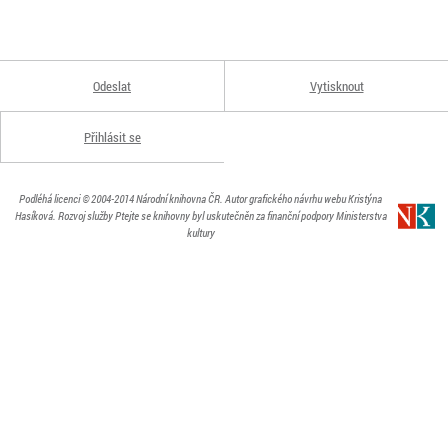
Odeslat
Vytisknout
Přihlásit se
Podléhá licenci
© 2004-2014
Národní knihovna ČR
. Autor grafického návrhu webu Kristýna
Hasíková.
Rozvoj služby Ptejte se knihovny byl uskutečněn za finanční podpory Ministerstva
kultury