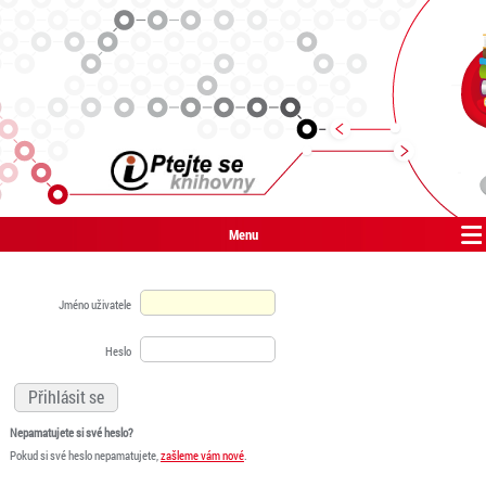
Menu
Jméno uživatele
Heslo
Nepamatujete si své heslo?
Pokud si své heslo nepamatujete,
zašleme vám nové
.