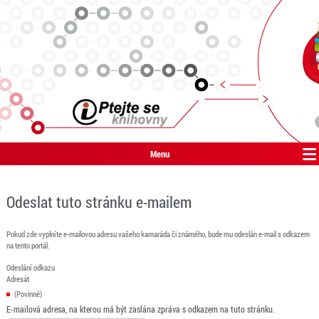
Menu
Odeslat tuto stránku e-mailem
Pokud zde vyplníte e-mailovou adresu vašeho kamaráda či známého, bude mu odeslán e-mail s odkazem
na tento portál.
Odeslání odkazu
Adresát
(Povinné)
E-mailová adresa, na kterou má být zaslána zpráva s odkazem na tuto stránku.