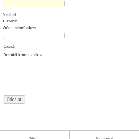
Odesílatel
(Povinné)
Vaše e-mailová adresa.
Komentář
Komentář k tomuto odkazu
Odeslat
Vytisknout