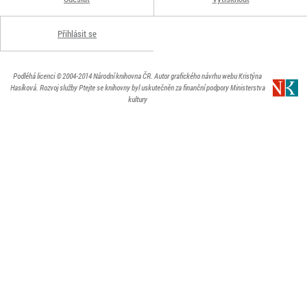
Přihlásit se
Podléhá licenci
© 2004-2014
Národní knihovna ČR
. Autor grafického návrhu webu Kristýna
Hasíková.
Rozvoj služby Ptejte se knihovny byl uskutečněn za finanční podpory Ministerstva
kultury