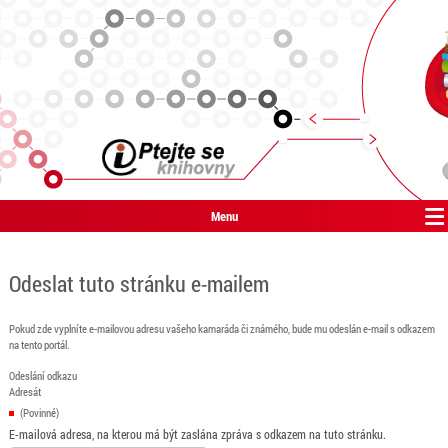
Menu
Odeslat tuto stránku e-mailem
Pokud zde vyplníte e-mailovou adresu vašeho kamaráda či známého, bude mu odeslán e-mail s odkazem
na tento portál.
Odeslání odkazu
Adresát
(Povinné)
E-mailová adresa, na kterou má být zaslána zpráva s odkazem na tuto stránku.