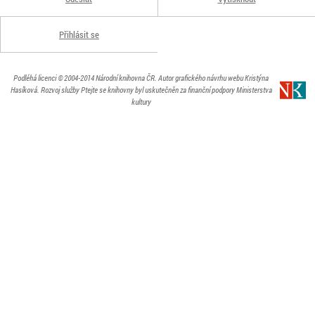
Přihlásit se
Podléhá licenci
© 2004-2014
Národní knihovna ČR
. Autor grafického návrhu webu Kristýna
Hasíková.
Rozvoj služby Ptejte se knihovny byl uskutečněn za finanční podpory Ministerstva
kultury