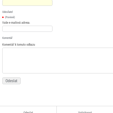
Odesílatel
(Povinné)
Vaše e-mailová adresa.
Komentář
Komentář k tomuto odkazu
Odeslat
Vytisknout