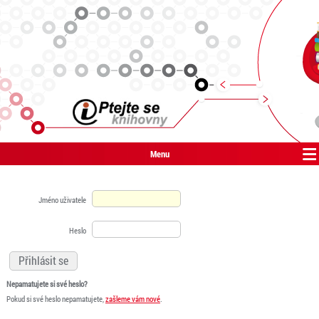
Menu
Jméno uživatele
Heslo
Nepamatujete si své heslo?
Pokud si své heslo nepamatujete,
zašleme vám nové
.