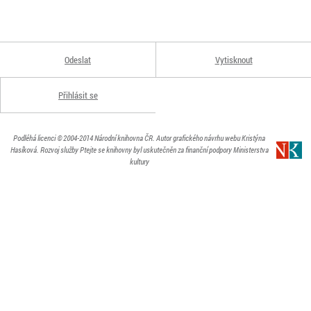
Odeslat
Vytisknout
Přihlásit se
Podléhá licenci
© 2004-2014
Národní knihovna ČR
. Autor grafického návrhu webu Kristýna
Hasíková.
Rozvoj služby Ptejte se knihovny byl uskutečněn za finanční podpory Ministerstva
kultury