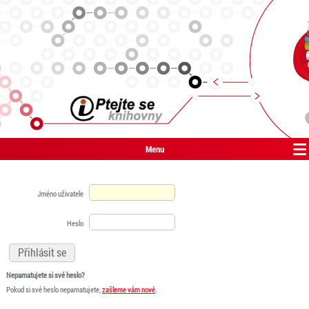
Menu
Jméno uživatele
Heslo
Nepamatujete si své heslo?
Pokud si své heslo nepamatujete,
zašleme vám nové
.