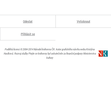
Odeslat
Vytisknout
Přihlásit se
Podléhá licenci
© 2004-2014
Národní knihovna ČR
. Autor grafického návrhu webu Kristýna
Hasíková.
Rozvoj služby Ptejte se knihovny byl uskutečněn za finanční podpory Ministerstva
kultury