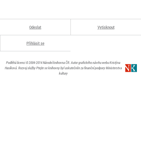
Odeslat
Vytisknout
Přihlásit se
Podléhá licenci
© 2004-2014
Národní knihovna ČR
. Autor grafického návrhu webu Kristýna
Hasíková.
Rozvoj služby Ptejte se knihovny byl uskutečněn za finanční podpory Ministerstva
kultury