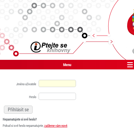
Menu
Jméno uživatele
Heslo
Nepamatujete si své heslo?
Pokud si své heslo nepamatujete,
zašleme vám nové
.