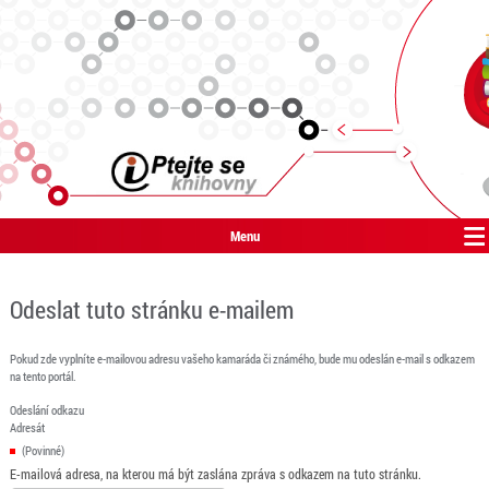
Menu
Odeslat tuto stránku e-mailem
Pokud zde vyplníte e-mailovou adresu vašeho kamaráda či známého, bude mu odeslán e-mail s odkazem
na tento portál.
Odeslání odkazu
Adresát
(Povinné)
E-mailová adresa, na kterou má být zaslána zpráva s odkazem na tuto stránku.