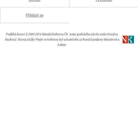
Přihlásit se
Podléhá licenci
© 2004-2014
Národní knihovna ČR
. Autor grafického návrhu webu Kristýna
Hasíková.
Rozvoj služby Ptejte se knihovny byl uskutečněn za finanční podpory Ministerstva
kultury