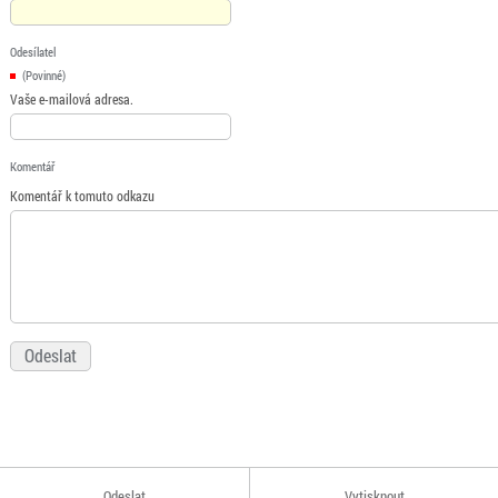
Odesílatel
(Povinné)
Vaše e-mailová adresa.
Komentář
Komentář k tomuto odkazu
Odeslat
Vytisknout