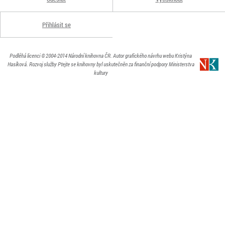
Přihlásit se
Podléhá licenci
© 2004-2014
Národní knihovna ČR
. Autor grafického návrhu webu Kristýna
Hasíková.
Rozvoj služby Ptejte se knihovny byl uskutečněn za finanční podpory Ministerstva
kultury