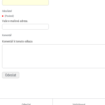
Odesílatel
(Povinné)
Vaše e-mailová adresa.
Komentář
Komentář k tomuto odkazu
Odeslat
Vytisknout