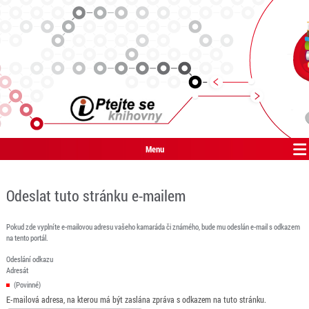
Menu
Odeslat tuto stránku e-mailem
Pokud zde vyplníte e-mailovou adresu vašeho kamaráda či známého, bude mu odeslán e-mail s odkazem
na tento portál.
Odeslání odkazu
Adresát
(Povinné)
E-mailová adresa, na kterou má být zaslána zpráva s odkazem na tuto stránku.