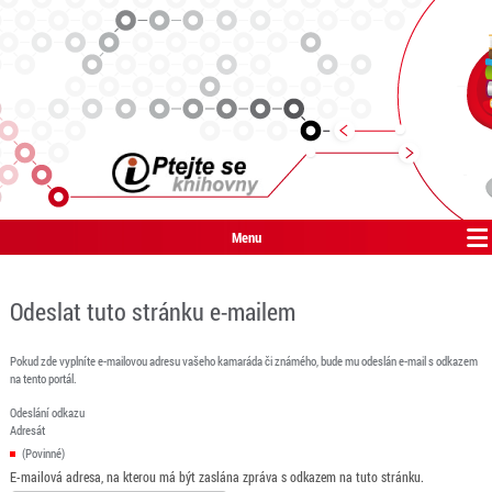
Menu
Odeslat tuto stránku e-mailem
Pokud zde vyplníte e-mailovou adresu vašeho kamaráda či známého, bude mu odeslán e-mail s odkazem
na tento portál.
Odeslání odkazu
Adresát
(Povinné)
E-mailová adresa, na kterou má být zaslána zpráva s odkazem na tuto stránku.