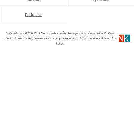
Přihlásit se
Podléhá licenci
© 2004-2014
Národní knihovna ČR
. Autor grafického návrhu webu Kristýna
Hasíková.
Rozvoj služby Ptejte se knihovny byl uskutečněn za finanční podpory Ministerstva
kultury