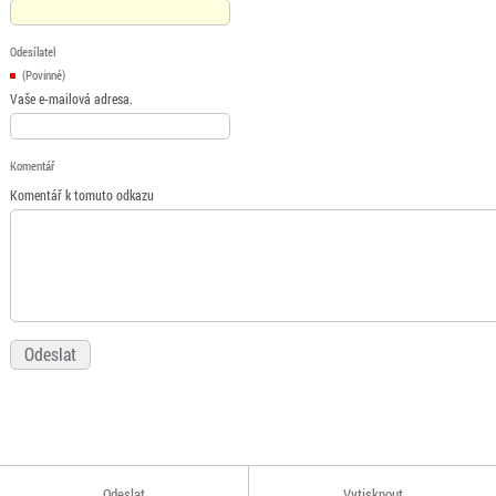
Odesílatel
(Povinné)
Vaše e-mailová adresa.
Komentář
Komentář k tomuto odkazu
Odeslat
Vytisknout