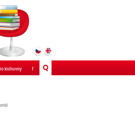
ro knihovny
f
rtál.