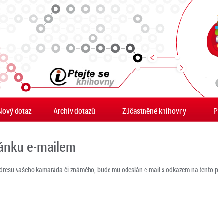
Nový dotaz
Archiv dotazů
Zúčastněné knihovny
P
ránku e-mailem
adresu vašeho kamaráda či známého, bude mu odeslán e-mail s odkazem na tento po