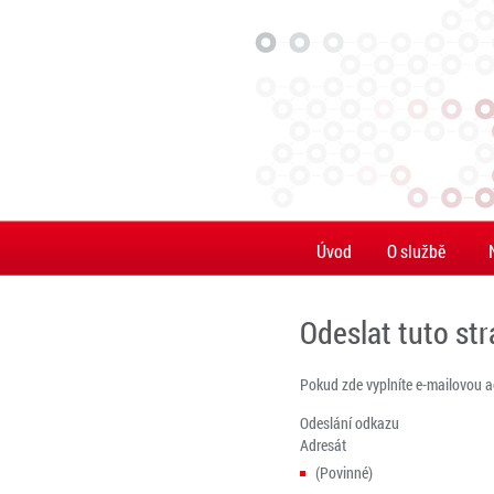
Úvod
O službě
Odeslat tuto st
Pokud zde vyplníte e-mailovou 
Odeslání odkazu
Adresát
(Povinné)