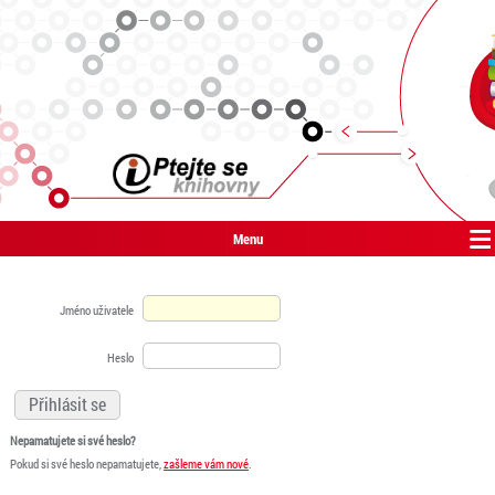
Menu
Jméno uživatele
Heslo
Nepamatujete si své heslo?
Pokud si své heslo nepamatujete,
zašleme vám nové
.