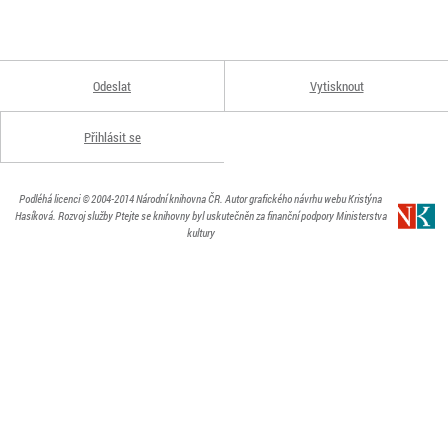
Odeslat
Vytisknout
Přihlásit se
Podléhá licenci
© 2004-2014
Národní knihovna ČR
. Autor grafického návrhu webu Kristýna
Hasíková.
Rozvoj služby Ptejte se knihovny byl uskutečněn za finanční podpory Ministerstva
kultury