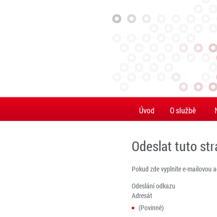
Úvod
O službě
Odeslat tuto st
Pokud zde vyplníte e-mailovou 
Odeslání odkazu
Adresát
(Povinné)