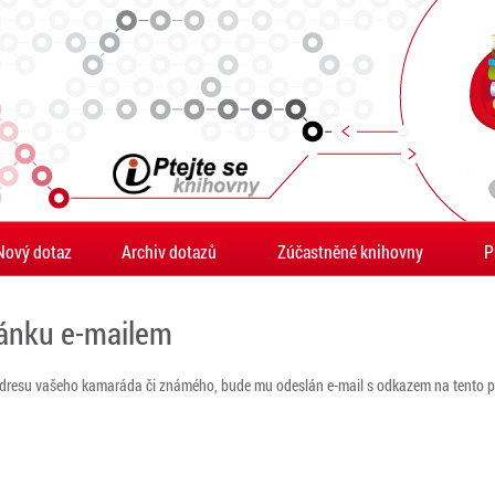
Nový dotaz
Archiv dotazů
Zúčastněné knihovny
P
ránku e-mailem
adresu vašeho kamaráda či známého, bude mu odeslán e-mail s odkazem na tento po