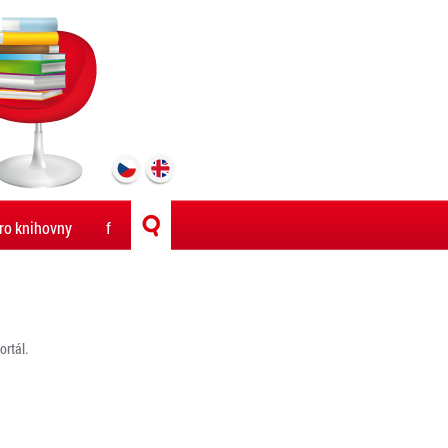
ro knihovny
f
rtál.