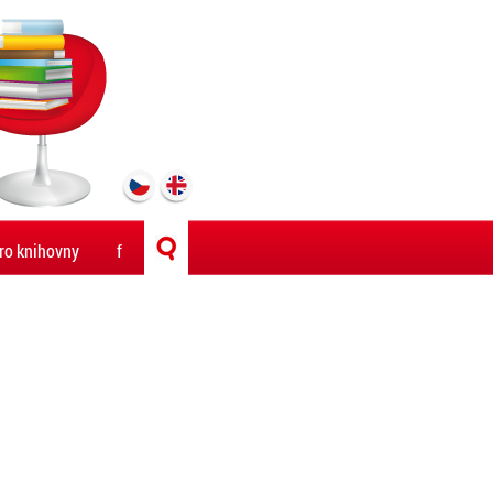
ro knihovny
f