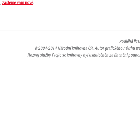
e,
zašleme vám nové
.
Podléhá lic
© 2004-2014
Národní knihovna ČR
. Autor grafického návrhu w
Rozvoj služby Ptejte se knihovny byl uskutečněn za finanční podpor