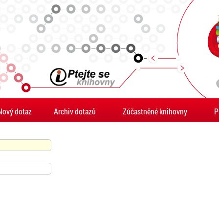
Nový dotaz
Archiv dotazů
Zúčastněné knihovny
P