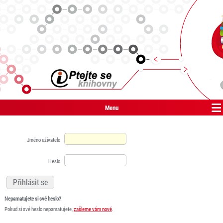
Menu
Jméno uživatele
Heslo
Nepamatujete si své heslo?
Pokud si své heslo nepamatujete,
zašleme vám nové
.