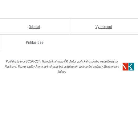
Odeslat
Vytisknout
Přihlásit se
Podléhá licenci
© 2004-2014
Národní knihovna ČR
. Autor grafického návrhu webu Kristýna
Hasíková.
Rozvoj služby Ptejte se knihovny byl uskutečněn za finanční podpory Ministerstva
kultury