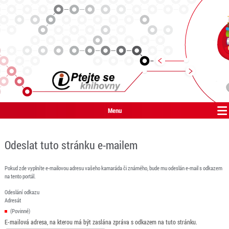
Menu
Odeslat tuto stránku e-mailem
Pokud zde vyplníte e-mailovou adresu vašeho kamaráda či známého, bude mu odeslán e-mail s odkazem
na tento portál.
Odeslání odkazu
Adresát
(Povinné)
E-mailová adresa, na kterou má být zaslána zpráva s odkazem na tuto stránku.