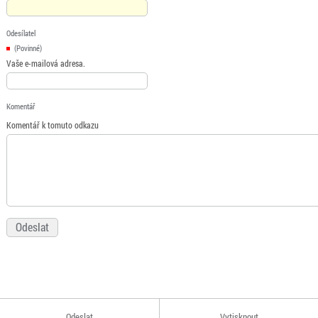
Odesílatel
(Povinné)
Vaše e-mailová adresa.
Komentář
Komentář k tomuto odkazu
Odeslat
Vytisknout