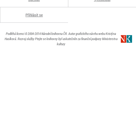
Přihlásit se
Podléhá licenci
© 2004-2014
Národní knihovna ČR
. Autor grafického návrhu webu Kristýna
Hasíková.
Rozvoj služby Ptejte se knihovny byl uskutečněn za finanční podpory Ministerstva
kultury