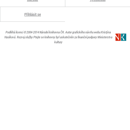
Přihlásit se
Podléhá licenci
© 2004-2014
Národní knihovna ČR
. Autor grafického návrhu webu Kristýna
Hasíková.
Rozvoj služby Ptejte se knihovny byl uskutečněn za finanční podpory Ministerstva
kultury