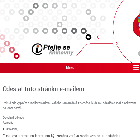
Menu
Odeslat tuto stránku e-mailem
Pokud zde vyplníte e-mailovou adresu vašeho kamaráda či známého, bude mu odeslán e-mail s odkazem
na tento portál.
Odeslání odkazu
Adresát
(Povinné)
E-mailová adresa, na kterou má být zaslána zpráva s odkazem na tuto stránku.