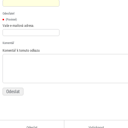
Odesílatel
(Povinné)
Vaše e-mailová adresa.
Komentář
Komentář k tomuto odkazu
Odeslat
Vytisknout