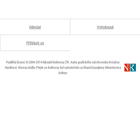
Odeslat
Vytisknout
Přihlásit se
Podléhá licenci
© 2004-2014
Národní knihovna ČR
. Autor grafického návrhu webu Kristýna
Hasíková.
Rozvoj služby Ptejte se knihovny byl uskutečněn za finanční podpory Ministerstva
kultury