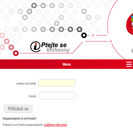
Menu
Jméno uživatele
Heslo
Nepamatujete si své heslo?
Pokud si své heslo nepamatujete,
zašleme vám nové
.