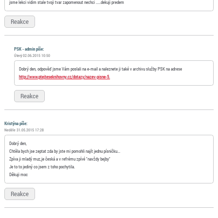
jsme lekci vidim stale tvoji tvar zapomenout nechci .....dekuji predem
Reakce
PSK - admin píše:
Úterý 02.06.2015 10:50
Dobrý den, odpověď jsme Vám poslali na e-mail a naleznete ji také v archivu služby PSK na adrese
http://www.ptejteseknihovny.cz/dotazy/nazev-pisne-5.
Reakce
Kristýna píše:
Neděle 31.05.2015 17:28
Dobrý den,
Chtěla bych jse zeptat zda by jste mi pomohli najít jednu písničku...
Zpíva ji mladý muz,je česká a v refrému zpívé "navždy bejby"
Je to to jediný co jsem z toho pochytila.
Děkuji moc
Reakce