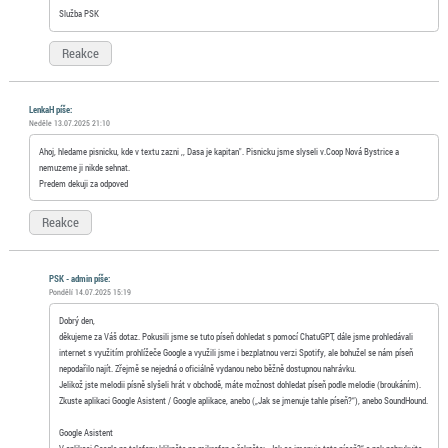
Služba PSK
Reakce
LenkaH píše:
Neděle 13.07.2025 21:10
Ahoj, hledame pisnicku, kde v textu zazni ,, Dasa je kapitan". Pisnicku jsme slyseli v.Coop Nová Bystrice a
nemuzeme ji nikde sehnat.
Predem dekuji za odpoved
Reakce
PSK - admin píše:
Pondělí 14.07.2025 15:19
Dobrý den,
děkujeme za Váš dotaz. Pokusili jsme se tuto píseň dohledat s pomocí ChatuGPT, dále jsme prohledávali
internet s využitím prohlížeče Google a využili jsme i bezplatnou verzi Spotify, ale bohužel se nám píseň
nepodařilo najít. Zřejmě se nejedná o oficiálně vydanou nebo běžně dostupnou nahrávku.
Jelikož jste melodii písně slyšeli hrát v obchodě, máte možnost dohledat píseň podle melodie (broukáním).
Zkuste aplikaci Google Asistent / Google aplikace, anebo („Jak se jmenuje tahle píseň?“), anebo SoundHound.
Google Asistent