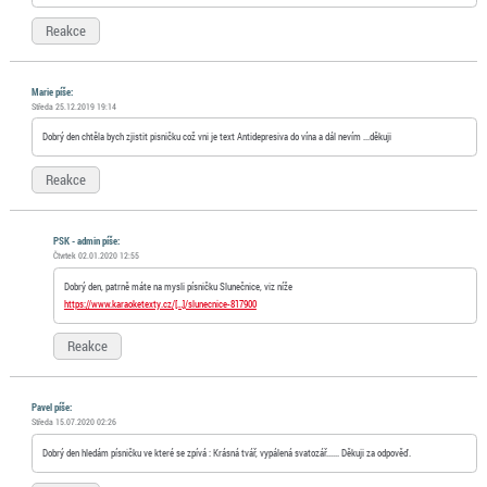
Reakce
Marie píše:
Středa 25.12.2019 19:14
Dobrý den chtěla bych zjistit pisničku což vni je text Antidepresiva do vína a dál nevím ...děkuji
Reakce
PSK - admin píše:
Čtvrtek 02.01.2020 12:55
Dobrý den, patrně máte na mysli písničku Slunečnice, viz níže
https://www.karaoketexty.cz/[…]/slunecnice-817900
Reakce
Pavel píše:
Středa 15.07.2020 02:26
Dobrý den hledám písničku ve které se zpívá : Krásná tvář, vypálená svatozář...... Děkuji za odpověď.