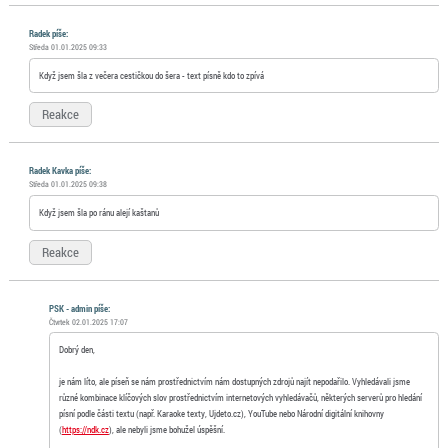
Radek píše:
Středa 01.01.2025 09:33
Když jsem šla z večera cestičkou do šera - text písně kdo to zpívá
Reakce
Radek Kavka píše:
Středa 01.01.2025 09:38
Když jsem šla po ránu alejí kaštanů
Reakce
PSK - admin píše:
Čtvrtek 02.01.2025 17:07
Dobrý den,
je nám líto, ale píseň se nám prostřednictvím nám dostupných zdrojů najít nepodařilo. Vyhledávali jsme
různé kombinace klíčových slov prostřednictvím internetových vyhledávačů, některých serverů pro hledání
písní podle části textu (např. Karaoke texty, Ujdeto.cz), YouTube nebo Národní digitální knihovny
(
https://ndk.cz
), ale nebyli jsme bohužel úspěšní.