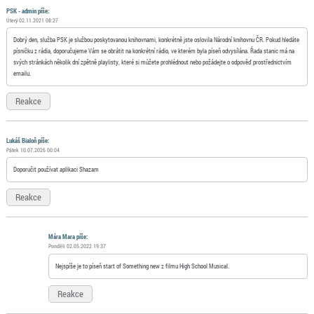
PSK - admin píše:
Úterý 02.11.2021 08:27
Dobrý den, služba PSK je službou poskytovanou knihovnami, konkrétně jste oslovila Národní knihovnu ČR. Pokud hledáte
písničku z rádia, doporučujeme Vám se obrátit na konkrétní rádio, ve kterém byla píseň odvysílána. Řada stanic má na
svých stránkách několik dní zpětně playlisty, které si můžete prohlédnout nebo požádejte o odpověď prostřednictvím
emailu.
Reakce
Lukáš Bialoň píše:
Pátek 10.07.2026 00:04
Doporučit používat aplikaci Shazam
Reakce
Mára Mara píše:
Pondělí 02.05.2022 19:37
Nejspíše je to píseň start of Something new z filmu High School Musical.
Reakce