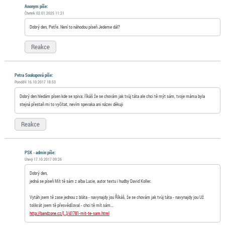
Anonym
píše:
Čtvrtek 02.01.2025 11:21
Dobrý den, Petře. Není to náhodou píseň Jedeme dál?
Reakce
Petra Soukupová píše:
Pondělí 16.10.2017 18:53
Dobrý den hledám písen kde se spiva: říkáš že se chovám jak tvůj táta ale chci tě mýt sám, tvoje máma byla
stejná přestaň mi to vyčítat, nevím spevaka ani název děkuji
Reakce
PSK - admin píše:
Úterý 17.10.2017 09:26
Dobrý den,
jedná se píseň Mít tě sám z alba Lucie, autor textu i hudby David Koller.
Vytáh jsem tě zase jednou z bláta - navynajdy jou Říkáš, že se chovám jak tvůj táta - navynajdy jou Už
tolikrát jsem tě přesvědčoval - chci tě mít sám...
http://bandzone.cz/[…]/41781-mit-te-sam.html