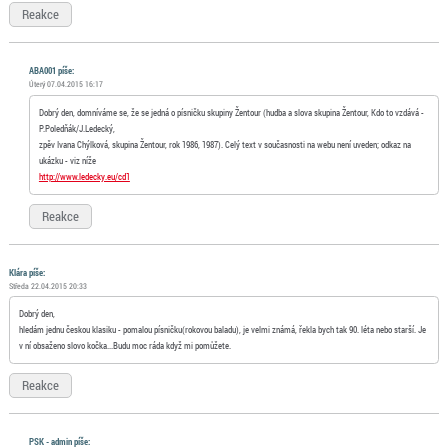
Reakce
ABA001 píše:
Úterý 07.04.2015 16:17
Dobrý den, domníváme se, že se jedná o písničku skupiny Žentour (hudba a slova skupina Žentour, Kdo to vzdává -
P.Poledňák/J.Ledecký,
zpěv Ivana Chýlková, skupina Žentour, rok 1986, 1987). Celý text v současnosti na webu není uveden; odkaz na
ukázku - viz níže
http://www.ledecky.eu/cd1
Reakce
Klára píše:
Středa 22.04.2015 20:33
Dobrý den,
hledám jednu českou klasiku - pomalou písničku(rokovou baladu), je velmi známá, řekla bych tak 90. léta nebo starší. Je
v ní obsaženo slovo kočka...Budu moc ráda když mi pomůžete.
Reakce
PSK - admin píše: