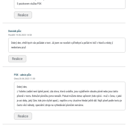
S pozdravem služba PSK
Reakce
Dominik píše:
Pondělí 19.06.2023 14:58
Dobrý den, chtěl bych vás požádat o text. Já jsem se rozešel s přítelkyní a pořád mi leží v hlavě a nikdy jí
nedostanu pryč
Reakce
PSK - admin píše:
Úterý 20.06.2023 11:50
Dobrý den,
z Vašeho zadání není úplně jasné, zda slova, která uvádíte, jsou vyjádřením obsahu písně nebo jsou takto
přesně v textu. Bohužel písničku jsme nenašli. Pokud můžete dotaz upřesnit (kdo zpívá - muž x žena, z jaké
je asi doby, jaký žánr, kde jste slyšel apod.), napište a my zkusíme hledat ještě dál. Najít píseň podle textu je
často věcí náhody, speciální zdroje na vyhledávání písniček nemáme.
Reakce