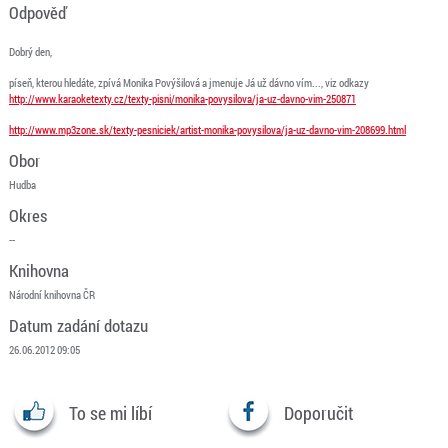
Odpověď
Dobrý den,
píseň, kterou hledáte, zpívá Monika Povýšilová a jmenuje Já už dávno vím..., viz odkazy
http://www.karaoketexty.cz/texty-pisni/monika-povysilova/ja-uz-davno-vim-250871
http://www.mp3zone.sk/texty-pesniciek/artist-monika-povysilova/ja-uz-davno-vim-208699.html
Obor
Hudba
Okres
--
Knihovna
Národní knihovna ČR
Datum zadání dotazu
26.06.2012 09:05
To se mi líbí
Doporučit