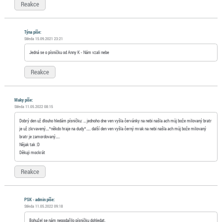
Reakce
Týna píše:
Středa 15.09.2021 23:21
Jedná se o písničku od Anny K - Nám vzali nebe
Reakce
Maky píše:
Středa 11.05.2022 08:15
Dobrý den už dlouho hledám písničku: … jednoho dne ven vyšla červánky na nebi našla ach můj bože milovaný bratr
je už zkrvavený….*někdo hraje na dudy*….. další den ven vyšla černý mrak na nebi našla ach můj bože milovaný
bratr je zamordovaný…..
Nějak tak :D
Děkuji mockrát
Reakce
PSK - admin píše:
Středa 11.05.2022 09:18
Bohužel se nám nepodařilo písničku dohledat.