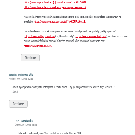
https://www.supraphonline.c[…]poura-kocouru?trackId=38699
https://www.bontonland.cz/vodnansky-jan-vzpoura-kocouru/
Na volném internetu se nám nepodařilo naleznout celý text, píseň si ale můžete vyslechnout na
YouTube:
https://www.youtube.com/watch?v=KQFFxJHctzE.
Pro vyhledávání písniček Vám jinak můžeme doporučit písničkové portály „Velký zpěvník“
(
https://www.velkyzpevnik.cz/
) a „Karaoketexty“ (
https://www.karaoketexty.cz/
), anebo můžete také
zkusit vyhledávání písní pomocí různých aplikací, více informací naleznete zde:
https://www.atlaso.cz/[…]/.
Reakce
veronika korinkova píše:
Neděle 10.04.2016 22:38
Chtěla bych prosím vás zjistit interpreta k textu písně : ,,ty jsi muj anděl,který odletěl zbyl jen stín..."
Děkuji
Reakce
PSK - admin píše:
Úterý 12.04.2016 14:16
Dobrý den, odpověď jsme Vám poslali do e-mailu. Služba PSK