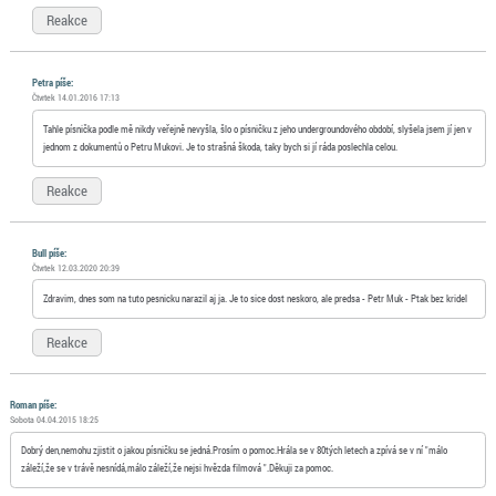
Reakce
Petra píše:
Čtvrtek 14.01.2016 17:13
Tahle písnička podle mě nikdy veřejně nevyšla, šlo o písničku z jeho undergroundového období, slyšela jsem jí jen v
jednom z dokumentů o Petru Mukovi. Je to strašná škoda, taky bych si jí ráda poslechla celou.
Reakce
Bull píše:
Čtvrtek 12.03.2020 20:39
Zdravim, dnes som na tuto pesnicku narazil aj ja. Je to sice dost neskoro, ale predsa - Petr Muk - Ptak bez kridel
Reakce
Roman píše:
Sobota 04.04.2015 18:25
Dobrý den,nemohu zjistit o jakou písničku se jedná.Prosím o pomoc.Hrála se v 80tých letech a zpívá se v ní "málo
záleží,že se v trávě nesnídá,málo záleží,že nejsi hvězda filmová ".Děkuji za pomoc.