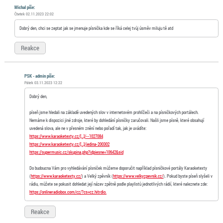
Michal píše:
Čtvrtek 02.11.2023 22:02
Dobrý den, chci se zeptat jak se jmenuje písnička kde se říká celej tvůj úsměv miluju tě atd
Reakce
PSK - admin píše:
Pátek 03.11.2023 12:22
Dobrý den,
píseň jsme hledali na základě uvedených slov v internetovém prohlížeči a na písničkových portálech.
Nemáme k dispozici jiné zdroje, které by dohledání písničky zaručovali. Našli jsme písně, které obsahují
uvedená slova, ale ne v přesném znění nebo pořadí tak, jak je uvádíte:
https://www.karaoketexty.cz/[…]/--1027084
https://www.karaoketexty.cz/[…]/jedina-200302
https://supermusic.cz/skupina.php?idpiesne=10642&sid
Do budoucna Vám pro vyhledávání písniček můžeme doporučit například písničkové portály Karaoketexty
(
https://www.karaoketexty.cz/
) a Velký zpěvník (
https://www.velkyzpevnik.cz/
). Pokud byste píseň slyšeli v
rádiu, můžete se pokusit dohledat její název zpětně podle playlistů jednotlivých rádií, které naleznete zde:
https://onlineradiobox.com/cz/?cs=cz.hitrdio.
Reakce