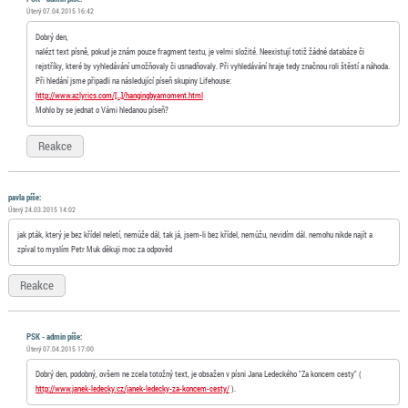
Úterý 07.04.2015 16:42
Dobrý den,
nalézt text písně, pokud je znám pouze fragment textu, je velmi složité. Neexistují totiž žádné databáze či
rejstříky, které by vyhledávání umožňovaly či usnadňovaly. Při vyhledávání hraje tedy značnou roli štěstí a náhoda.
Při hledání jsme připadli na následující píseň skupiny Lifehouse:
http://www.azlyrics.com/[…]/hangingbyamoment.html
Mohlo by se jednat o Vámi hledanou píseň?
Reakce
pavla píše:
Úterý 24.03.2015 14:02
jak pták, který je bez křídel neletí, nemůže dál, tak já, jsem-li bez křídel, nemůžu, nevidím dál. nemohu nikde najít a
zpíval to myslím Petr Muk děkuji moc za odpověd
Reakce
PSK - admin píše:
Úterý 07.04.2015 17:00
Dobrý den, podobný, ovšem ne zcela totožný text, je obsažen v písni Jana Ledeckého "Za koncem cesty" (
http://www.janek-ledecky.cz/janek-ledecky-za-koncem-cesty/
).