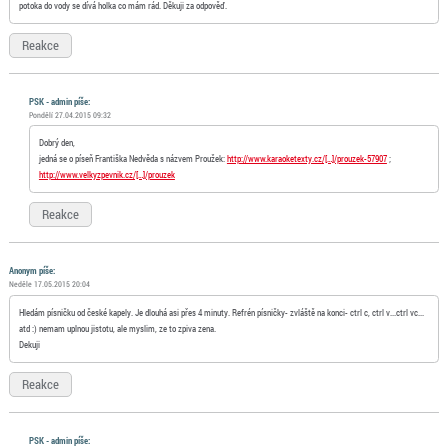
potoka do vody se dívá holka co mám rád. Děkuji za odpověď.
Reakce
PSK - admin píše:
Pondělí 27.04.2015 09:32
Dobrý den,
jedná se o píseň Františka Nedvěda s názvem Proužek:
http://www.karaoketexty.cz/[…]/prouzek-57907
;
http://www.velkyzpevnik.cz/[…]/prouzek
Reakce
Anonym
píše:
Neděle 17.05.2015 20:04
Hledám písničku od české kapely. Je dlouhá asi přes 4 minuty. Refrén písničky- zvláště na konci- ctrl c, ctrl v...ctrl vc...
atd :) nemam uplnou jistotu, ale myslim, ze to zpiva zena.
Dekuji
Reakce
PSK - admin píše: