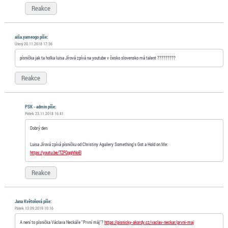
Reakce
aiša.yameogo píše:
Úterý 20.11.2018 17:36
písnička jak ta holka luisa Jírová zpívá na youtube v česko slovensko má talent ?????????
Reakce
PSK - admin píše:
Pátek 23.11.2018 16:41
Dobrý den
Luisa Jírová zpívá písničku od Christiny Aguilery Something’s Got a Hold on Me:
https://youtu.be/TZFQgqhNoEI
Reakce
Jana Květoňová píše:
Pátek 13.09.2019 10:16
A není to písnička Václava Neckáře "První máj"?
https://pisnicky-akordy.cz/vaclav-neckar/prvni-maj