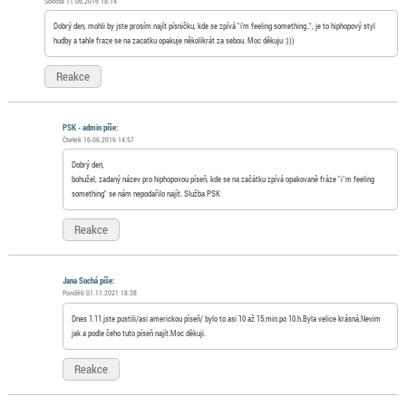
Sobota 11.06.2016 18:14
Dobrý den, mohli by jste prosím najít písničku, kde se zpívá "i'm feeling something..", je to hiphopový styl
hudby a tahle fraze se na zacatku opakuje několikrát za sebou. Moc děkuju :)))
Reakce
PSK - admin píše:
Čtvrtek 16.06.2016 14:57
Dobrý den,
bohužel, zadaný název pro hiphopovou píseň, kde se na začátku zpívá opakovaně fráze "i´m feeling
something" se nám nepodařilo najít. Služba PSK
Reakce
Jana Suchá píše:
Pondělí 01.11.2021 18:38
Dnes 1.11.jste pustili/asi americkou píseň/ bylo to asi 10 až 15.min.po 10.h.Byla velice krásná.Nevim
jak a podle čeho tuto píseň najít.Moc děkuji.
Reakce