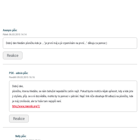
Anonym
píše:
Pátek 06.03.2015 14:14
Dobrý den hledám písničku kde je ...."je první máj a já vzpomínám na první...." děkuju za pomoc:)
Reakce
PSK - admin píše:
Pondělí 09.03.2015 16:16
Dobrý den,
písničku, kterou hledáte, se nám bohužel nepodařilo zatím najít. Pokud byste mohl/a nějak upřesnit, kdy a kde jste
ji slyšela, příp. se o ní dozvěděla, mohlo by to pomoci v pátrání. Např. link níže obsahuje 60 odkazů na písničky, kde
je máj zmiňován, ale ta Vaše tam nejspíš není.
http://www.zpevnik.org/1/
Reakce
Nelly píše: