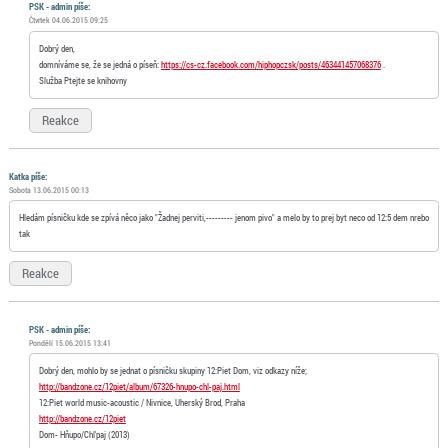
PSK - admin píše:
Čtvrtek 04.06.2015 09:25
Dobrý den,
domníváme se, že se jedná o píseň:
https://cs-cz.facebook.com/hiphopczsk/posts/463441457068376
.
Služba Ptejte se knihovny
Reakce
Katka píše:
Sobota 13.06.2015 00:13
Hledám písničku kde se zpívá něco jako "Žadnej perviti,--------- jenom pivo" a melo by to prej byt neco od 12:5 dem nrebo
tak
Reakce
PSK - admin píše:
Pondělí 15.06.2015 13:41
Dobrý den, mohlo by se jednat o písničku skupiny 12:Piet Dom, viz odkazy níže;
http://bandzone.cz/12piet/album/67326-hnupo-chl-paj.html
12:Piet world music-acoustic / Nivnice, Uherský Brod, Praha
http://bandzone.cz/12piet
Dom- Hňupo/Chl'paj (2013)