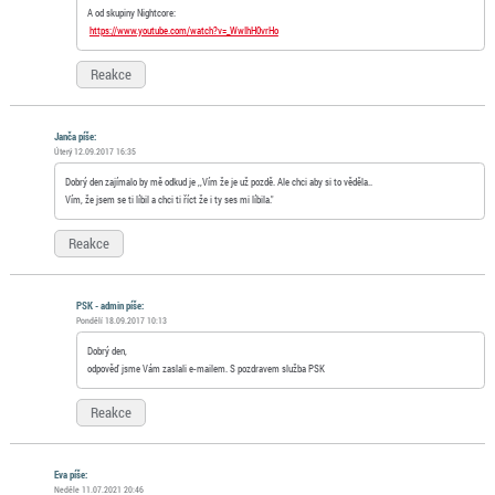
A od skupiny Nightcore:
https://www.youtube.com/watch?v=_WwIhH0vrHo
Reakce
Janča píše:
Úterý 12.09.2017 16:35
Dobrý den zajímalo by mě odkud je ,,Vím že je už pozdě. Ale chci aby si to věděla..
Vím, že jsem se ti líbil a chci ti říct že i ty ses mi líbila."
Reakce
PSK - admin píše:
Pondělí 18.09.2017 10:13
Dobrý den,
odpověď jsme Vám zaslali e-mailem. S pozdravem služba PSK
Reakce
Eva píše:
Neděle 11.07.2021 20:46