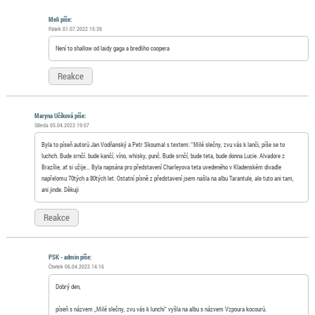
Meli píše:
Pátek 01.07.2022 15:39
Není to shallow od laidy gaga a bredliho coopera
Reakce
Maryna Učíková píše:
Středa 05.04.2023 19:07
Byla to píseň autorů Jan Vodňanský a Petr Skoumal s textem: "Milé slečny, zvu vás k lanči, píše se to
luchch. Bude srnčí. bude kančí, víno, whisky, punč. Bude srnčí, bude teta, bude donna Lucie. Alvadore z
Brazílie, ať si užije... Byla napsána pro představení Charleyova teta uvedeného v Kladenském divadle
napřelomu 70tých a 80tých let. Ostatní písně z představení jsem našla na albu Tarantule, ale tuto ani tam,
ani jinde. Děkuji
Reakce
PSK - admin píše:
Čtvrtek 06.04.2023 14:16
Dobrý den,
píseň s názvem „Milé slečny, zvu vás k lunchi“ vyšla na albu s názvem Vzpoura kocourů.