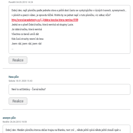
Pondělí 04.05.2015 14:24
Dobrý den, najít písničku podle jednoho slova a ještě dost často se vyskytujícího v různých tvarech, synonymech...
v písních a poezii vůbec, je opravdu těžké. Mohlo by se jednat např. o tuto písničku, viz odkaz níže?
http://www.karaoketexty.cz/[…]/dobra-koczka-ktera-nemlsa-9109
Jedná se o píseň Dobrá kočka, která nemlsá od skupiny Lucie.
Jsi dobrá kočka, která nemlsá
Všechno co bereš umíš dát
Kdo čurá strachy nesmí do lesa
Jsem rád, jsem rád, jsem rád
...
Reakce
Hana píše:
Sobota 18.01.2020 15:43
Není to od Enklávy - Černá kočka?
Reakce
anonym píše:
Neděle 26.04.2015 19:59
Dobrý den. Hledám písničku kterou občas hrajou na Blaniku, text zní: ,, někdo ještě zpívá někdo ještě zkouší spát u