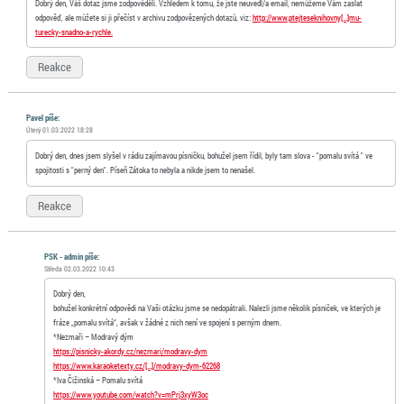
Dobrý den, Váš dotaz jsme zodpověděli. Vzhledem k tomu, že jste neuvedl/a email, nemůžeme Vám zaslat
odpověď, ale můžete si ji přečíst v archivu zodpovězených dotazů, viz:
http://www.ptejteseknihovny[…]mu-
turecky-snadno-a-rychle.
Reakce
Pavel píše:
Úterý 01.03.2022 18:28
Dobrý den, dnes jsem slyšel v rádiu zajímavou písničku, bohužel jsem řídil, byly tam slova - "pomalu svítá " ve
spojitosti s "perný den". Píseň Zátoka to nebyla a nikde jsem to nenašel.
Reakce
PSK - admin píše:
Středa 02.03.2022 10:43
Dobrý den,
bohužel konkrétní odpovědi na Vaši otázku jsme se nedopátrali. Nalezli jsme několik písniček, ve kterých je
fráze „pomalu svítá“, avšak v žádné z nich není ve spojení s perným dnem.
*Nezmaři – Modravý dým
https://pisnicky-akordy.cz/nezmari/modravy-dym
https://www.karaoketexty.cz/[…]/modravy-dym-62268
*Iva Čižinská – Pomalu svítá
https://www.youtube.com/watch?v=mPrj3xyW3oc