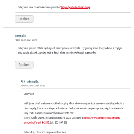
Dobrý den, neni to náhodou tahle písnička?
https://youtu.be/I9ZNrudxupI
Reakce
Marta píše:
Pátek 26.07.2024 08:40
Dobrý den, prosím chtěla bych zjistit název písně a interpreta ...ty jsi můj anděl, který odletěl a zbyl jen
stín...nevím přesně. Zpívá to muž o ženě, dívce, která zemřela při autohavárii
Reakce
PSK - admin píše:
Pondělí 29.07.2024 11:23
Dobrý den,
našli jsme píseň s názvem Anděl od skupiny Mirai věnovanou památce zesnulé manželky jednoho z
členů kapely, která zemřela při autonehodě. Text písně ale nekoresponduje s úryvky, které uvádíte.
Celý text i s odkazem na nahrávku naleznete zde:
MIRAI. Anděl. Online. In: Karaoketexty. © 2024. Dostupné z:
https://www.karaoketexty.cz/texty-
pisni/mirai/andel-842845.
[cit. 2024-07-29].
Další zdroj, z kterého čerpáme informace: