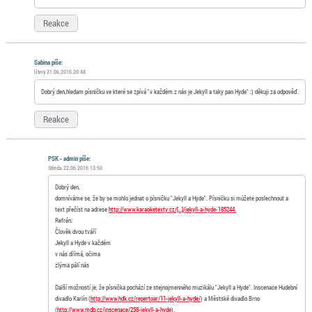
Reakce
Sabina píše:
Úterý 21.06.2016 20:48
Dobrý den,hledam písničku ve které se zpívá "v každém z nás je Jekyll a taky pan Hyde" :) děkuji za odpověď.
Reakce
PSK - admin píše:
Středa 22.06.2016 13:50
Dobrý den,
domníváme se, že by se mohlo jednat o písničku "Jekyll a Hyde". Písničku si můžete poslechnout a
text přečíst na adrese
http://www.karaoketexty.cz/[…]/jekyll-a-hyde-185244.
Refrén:
Člověk dvou tváří
Jekyll a Hyde v každém
v nás dřímá, očima
zlýma pálí nás
Další možností je, že písnička pochází ze stejnojmenného muzikálu "Jekyll a Hyde". Inscenace Hudební
divadlo Karlín (
http://www.hdk.cz/repertoar/11-jekyll-a-hyde/
) a Městské divadlo Brno
(
http://www.mdb.cz/inscenace/258-jekyll-a-hyde
).