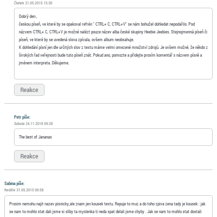
Čtvrtek 21.05.2015 15:30
Dobrý den ,
českou píseň, ve které by se opakoval refrén " CTRL+ C, CTRL+V" se nám bohužel dohledat nepodařilo. Pod
názvem CTRL+ C, CTRL+V je možné nalézt pouze název alba české skupiny Heebie Jeebies. Stejnojmenná píseň či
píseň, ve které by se uvedená slova zpívala, ovšem album neobsahuje.
K dohledání písní jen dle určitých slov z textu máme velmi omezené množství zdrojů. Je ovšem možné, že někdo z
širokých řad veřejnosti bude tuto píseň znát. Pokud ano, pomozte a přidejte prosím komentář s názvem písně a
jménem interpreta. Děkujeme.
Reakce
Petr píše:
Sobota 24.11.2018 09:28
The best of Jananas
Reakce
Sabina píše:
Neděle 31.05.2015 00:58
Prosim nemohu najit nazev pisnicky,ale znam jen kousek textu. Repuje to muz a do toho zpiva zena tady je kousek : jak
se nam to mohlo stat dali jsme si sliby ta myslenka ti neda spat delali jsme chyby . Jak se nam to mohlo stat dostali