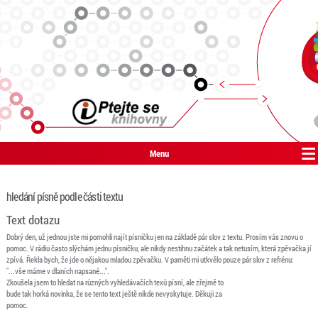
Menu
hledání písně podle části textu
Text dotazu
Dobrý den, už jednou jste mi pomohli najít písničku jen na základě pár slov z textu. Prosím vás znovu o
pomoc. V rádiu často slýchám jednu písničku, ale nikdy nestihnu začátek a tak netusím, která zpěvačka jí
zpívá. Řekla bych, že jde o nějakou mladou zpěvačku. V paměti mi utkvělo pouze pár slov z refrénu:
"...vše máme v dlaních napsané...".
Zkoušela jsem to hledat na různých vyhledávačích texů písní, ale zřejmě to
bude tak horká novinka, že se tento text ještě nikde nevyskytuje. Děkuji za
pomoc.