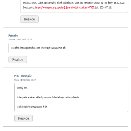
MÜLLEROVÁ, Lucie. Nejslavnější písně s příběhem. Víte, jak vznikaly? Online. In: Pro ženy. 16.10.2020.
Dostupné z:
https://www.prozeny.cz/clan[…]em-vite-jak-vznikaly-67457.
[cit. 2024-07-29].
Reakce
Petr píše:
Sobota 11.03.2017 10:26
Hledám českou písničku, kde v textu je tak pojďme dál
Reakce
PSK - admin píše:
Úterý 14.03.2017 11:17
Dobrý den,
interpreta a název skladby se nám bohužel nepodařilo dohledat.
S přátelským pozdravem PSK
Reakce