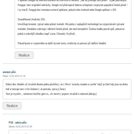
V aplikaci Google na telefonu klikněte na mikrofon a řekněte: „Jak se jmenuje tato píseň?“ a pak pobrukujte.
Funguje i bez originální nahrávky. Google má překvapivě dobrou schopnost rozpoznat populární české písně –
i ty starší. Funguje bez instalace externí aplikace, pokud máte Android nebo Google aplikaci v iOS.
SoundHound (Android, iOS)
Umožňuje broukat, zpívat nebo pískat melodii. Má jednu z nejlepších technologií na rozpoznávání zpívané
melodie. Databáze zahrnuje i některé české písně, ale není kompletní. Českou hudbu pozná spíš, pokud se
jedná o známější skladbu (např. Lucie, Chinaski, Kryštof).
Pokud byste si vzpomněla na další úryvek textu, mohlo by to pomoci při dalším hledání.
Reakce
anonym píše:
Pátek 13.03.2015 21:18
Dobrý den, hledám už strašně dlouho jednu písničku:) Je z filmu" turecky snadno a rychle" když je část kdy jsou na disko
lodi a tancuje tam s tim klukem:) Je pomala, zpiva ji žena:)
Text je myslím ,, sentence lie(life) gets in,, víc nevim:) prpsim strašně o nalezení,dekuju;)
Reakce
PSK - admin píše:
Středa 18.03.2015 07:59