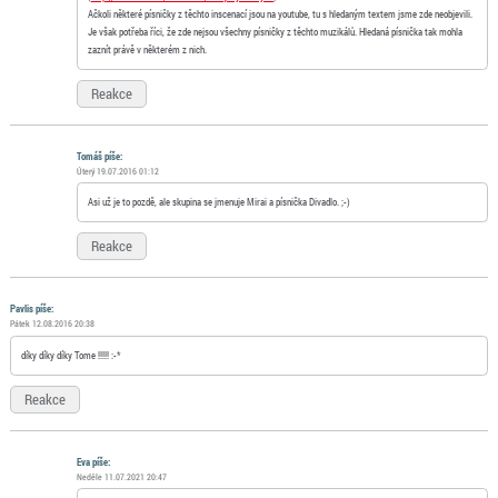
Ačkoli některé písničky z těchto inscenací jsou na youtube, tu s hledaným textem jsme zde neobjevili.
Je však potřeba říci, že zde nejsou všechny písničky z těchto muzikálů. Hledaná písnička tak mohla
zaznít právě v některém z nich.
Reakce
Tomáš píše:
Úterý 19.07.2016 01:12
Asi už je to pozdě, ale skupina se jmenuje Mirai a písnička Divadlo. ;-)
Reakce
Pavlis píše:
Pátek 12.08.2016 20:38
díky díky díky Tome !!!!! :-*
Reakce
Eva píše:
Neděle 11.07.2021 20:47