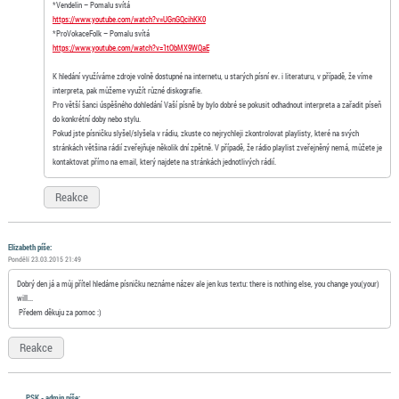
*Vendelin – Pomalu svítá
https://www.youtube.com/watch?v=UGnGQcihKK0
*ProVokaceFolk – Pomalu svítá
https://www.youtube.com/watch?v=1tObMX9WQaE
K hledání využíváme zdroje volně dostupné na internetu, u starých písní ev. i literaturu, v případě, že víme
interpreta, pak můžeme využít různé diskografie.
Pro větší šanci úspěšného dohledání Vaší písně by bylo dobré se pokusit odhadnout interpreta a zařadit píseň
do konkrétní doby nebo stylu.
Pokud jste písničku slyšel/slyšela v rádiu, zkuste co nejrychleji zkontrolovat playlisty, které na svých
stránkách většina rádií zveřejňuje několik dní zpětně. V případě, že rádio playlist zveřejněný nemá, můžete je
kontaktovat přímo na email, který najdete na stránkách jednotlivých rádií.
Reakce
Elizabeth píše:
Pondělí 23.03.2015 21:49
Dobrý den já a můj přítel hledáme písničku neznáme název ale jen kus textu: there is nothing else, you change you(your)
will...
Předem děkuju za pomoc :)
Reakce
PSK - admin píše: