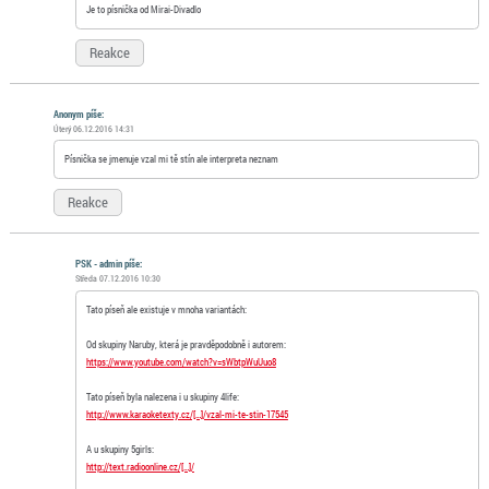
Je to písnička od Mirai-Divadlo
Reakce
Anonym
píše:
Úterý 06.12.2016 14:31
Písnička se jmenuje vzal mi tě stín ale interpreta neznam
Reakce
PSK - admin píše:
Středa 07.12.2016 10:30
Tato píseň ale existuje v mnoha variantách:
Od skupiny Naruby, která je pravděpodobně i autorem:
https://www.youtube.com/watch?v=sWbtpWuUuo8
Tato píseň byla nalezena i u skupiny 4life:
http://www.karaoketexty.cz/[…]/vzal-mi-te-stin-17545
A u skupiny 5girls:
http://text.radioonline.cz/[…]/