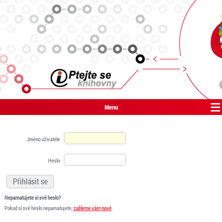
Menu
Jméno uživatele
Heslo
Nepamatujete si své heslo?
Pokud si své heslo nepamatujete,
zašleme vám nové
.