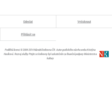
Odeslat
Vytisknout
Přihlásit se
Podléhá licenci
© 2004-2014
Národní knihovna ČR
. Autor grafického návrhu webu Kristýna
Hasíková.
Rozvoj služby Ptejte se knihovny byl uskutečněn za finanční podpory Ministerstva
kultury