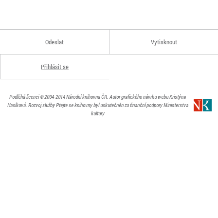
Odeslat
Vytisknout
Přihlásit se
Podléhá licenci
© 2004-2014
Národní knihovna ČR
. Autor grafického návrhu webu Kristýna
Hasíková.
Rozvoj služby Ptejte se knihovny byl uskutečněn za finanční podpory Ministerstva
kultury