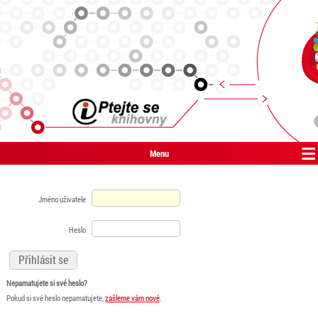
Menu
Jméno uživatele
Heslo
Nepamatujete si své heslo?
Pokud si své heslo nepamatujete,
zašleme vám nové
.