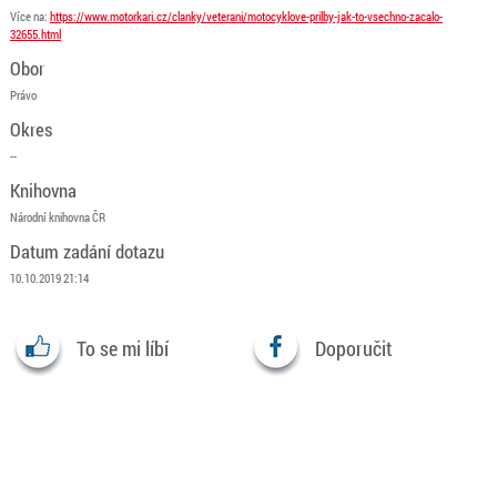
Více na:
https://www.motorkari.cz/clanky/veterani/motocyklove-prilby-jak-to-vsechno-zacalo-
32655.html
Obor
Právo
Okres
--
Knihovna
Národní knihovna ČR
Datum zadání dotazu
10.10.2019 21:14
To se mi líbí
Doporučit