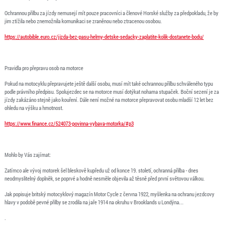
Ochrannou přilbu za jízdy nemusejí mít pouze pracovníci a členové Horské služby za předpokladu, že by
jim ztížila nebo znemožnila komunikaci se zraněnou nebo ztracenou osobou.
https://autobible.euro.cz/jizda-bez-pasu-helmy-detske-sedacky-zaplatite-kolik-dostanete-bodu/
Pravidla pro přepravu osob na motorce
Pokud na motocyklu přepravujete ještě další osobu, musí mít také ochrannou přilbu schváleného typu
podle právního předpisu. Spolujezdec se na motorce musí dotýkat nohama stupaček. Boční sezení je za
jízdy zakázáno stejně jako kouření. Dále není možné na motorce přepravovat osobu mladší 12 let bez
ohledu na výšku a hmotnost.
https://www.finance.cz/524073-povinna-vybava-motorka/#p3
Mohlo by Vás zajímat:
Zatímco ale vývoj motorek šel bleskově kupředu už od konce 19. století, ochranná přilba - dnes
neodmyslitelný doplněk, se poprvé a hodně nesměle objevila až těsně před první světovou válkou.
Jak popisuje britský motocyklový magazín Motor Cycle z června 1922, myšlenka na ochranu jezdcovy
hlavy v podobě pevné přilby se zrodila na jaře 1914 na okruhu v Brooklands u Londýna...
.