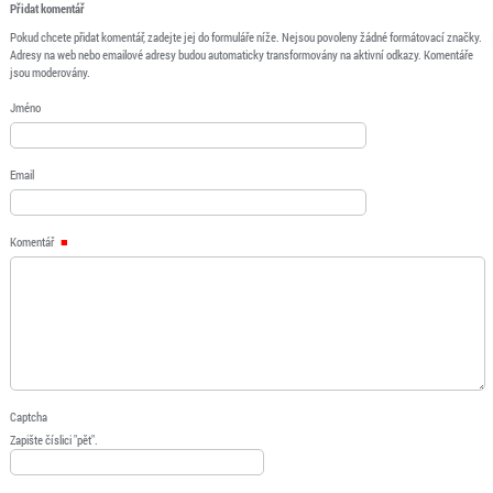
Přidat komentář
Pokud chcete přidat komentář, zadejte jej do formuláře níže. Nejsou povoleny žádné formátovací značky.
Adresy na web nebo emailové adresy budou automaticky transformovány na aktivní odkazy. Komentáře
jsou moderovány.
Jméno
Email
Komentář
Captcha
Zapište číslici "pět".