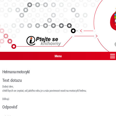
Menu
Helma na motocykl
Text dotazu
Dobrý den,
chtěl bych se zeptat, od jakého roku je u nás povinnost nosit na motocykl helmu.
Děkuji
Odpověď