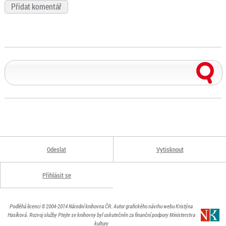
Odeslat
Vytisknout
Přihlásit se
Podléhá licenci
© 2004-2014
Národní knihovna ČR
. Autor grafického návrhu webu Kristýna
Hasíková.
Rozvoj služby Ptejte se knihovny byl uskutečněn za finanční podpory Ministerstva
kultury