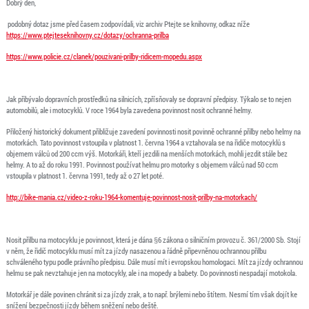
Dobrý den,
podobný dotaz jsme před časem zodpovídali, viz archiv Ptejte se knihovny, odkaz níže
https://www.ptejteseknihovny.cz/dotazy/ochranna-prilba
https://www.policie.cz/clanek/pouzivani-prilby-ridicem-mopedu.aspx
Jak přibývalo dopravních prostředků na silnicích, zpřísňovaly se dopravní předpisy. Týkalo se to nejen
automobilů, ale i motocyklů. V roce 1964 byla zavedena povinnost nosit ochranné helmy.
Přiložený historický dokument přibližuje zavedení povinnosti nosit povinně ochranné přilby nebo helmy na
motorkách. Tato povinnost vstoupila v platnost 1. června 1964 a vztahovala se na řidiče motocyklů s
objemem válců od 200 ccm výš. Motorkáři, kteří jezdili na menších motorkách, mohli jezdit stále bez
helmy. A to až do roku 1991. Povinnost používat helmu pro motorky s objemem válců nad 50 ccm
vstoupila v platnost 1. června 1991, tedy až o 27 let poté.
http://bike-mania.cz/video-z-roku-1964-komentuje-povinnost-nosit-prilby-na-motorkach/
Nosit přilbu na motocyklu je povinnost, která je dána §6 zákona o silničním provozu č. 361/2000 Sb. Stojí
v něm, že řidič motocyklu musí mít za jízdy nasazenou a řádně připevněnou ochrannou přilbu
schváleného typu podle právního předpisu. Dále musí mít i evropskou homologaci. Mít za jízdy ochrannou
helmu se pak nevztahuje jen na motocykly, ale i na mopedy a babety. Do povinnosti nespadají motokola.
Motorkář je dále povinen chránit si za jízdy zrak, a to např. brýlemi nebo štítem. Nesmí tím však dojít ke
snížení bezpečnosti jízdy během sněžení nebo deště.